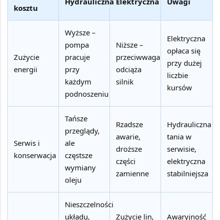
Hydrauliczna
Elektryczna
Uwagi
kosztu
Wyższe –
Elektryczna
pompa
Niższe –
opłaca się
Zużycie
pracuje
przeciwwaga
przy dużej
energii
przy
odciąża
liczbie
każdym
silnik
kursów
podnoszeniu
Tańsze
Rzadsze
Hydrauliczna
przeglądy,
awarie,
tania w
Serwis i
ale
droższe
serwisie,
konserwacja
częstsze
części
elektryczna
wymiany
zamienne
stabilniejsza
oleju
Nieszczelności
układu,
Zużycie lin,
Awaryjność