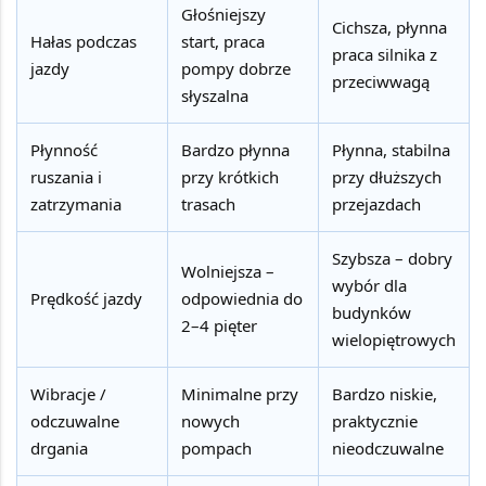
Głośniejszy
Cichsza, płynna
Hałas podczas
start, praca
praca silnika z
jazdy
pompy dobrze
przeciwwagą
słyszalna
Płynność
Bardzo płynna
Płynna, stabilna
ruszania i
przy krótkich
przy dłuższych
zatrzymania
trasach
przejazdach
Szybsza – dobry
Wolniejsza –
wybór dla
Prędkość jazdy
odpowiednia do
budynków
2–4 pięter
wielopiętrowych
Wibracje /
Minimalne przy
Bardzo niskie,
odczuwalne
nowych
praktycznie
drgania
pompach
nieodczuwalne