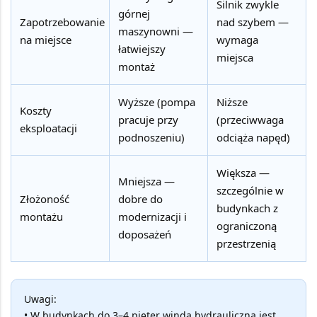
Silnik zwykle
górnej
Zapotrzebowanie
nad szybem —
maszynowni —
na miejsce
wymaga
łatwiejszy
miejsca
montaż
Wyższe (pompa
Niższe
Koszty
pracuje przy
(przeciwwaga
eksploatacji
podnoszeniu)
odciąża napęd)
Większa —
Mniejsza —
szczególnie w
Złożoność
dobre do
budynkach z
montażu
modernizacji i
ograniczoną
doposażeń
przestrzenią
Uwagi:
• W budynkach do 3–4 pięter winda hydrauliczna jest