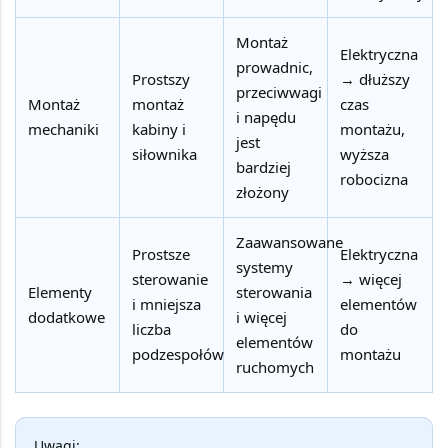
Montaż
Elektryczna
prowadnic,
Prostszy
→ dłuższy
przeciwwagi
Montaż
montaż
czas
i napędu
mechaniki
kabiny i
montażu,
jest
siłownika
wyższa
bardziej
robocizna
złożony
Zaawansowane
Prostsze
Elektryczna
systemy
sterowanie
→ więcej
Elementy
sterowania
i mniejsza
elementów
dodatkowe
i więcej
liczba
do
elementów
podzespołów
montażu
ruchomych
Uwagi: