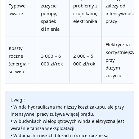
Typowe
zużycie
problemy z
zależy od
awarie
pompy,
czujnikami,
intensywności
spadek
elektronika
pracy
ciśnienia
Elektryczna
Koszty
korzystniejsza
roczne
3 000 – 6
2 000 – 5
przy
(energia +
000 zł/rok
000 zł/rok
dużym
serwis)
zużyciu
Uwagi:
• Winda hydrauliczna ma niższy koszt zakupu, ale przy
intensywnej pracy zużywa więcej prądu.
• W budynkach wielopiętrowych winda elektryczna jest
wyraźnie tańsza w eksploatacji.
• W domach i niskich blokach różnice roczne są