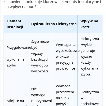
zestawienie pokazuje kluczowe elementy instalacyjne i
ich wpływ na budżet.
Element
Wpływ na
Hydrauliczna
Elektryczna
instalacji
koszt
Elektryczna
Szyb może
Wymagania
zwykle
Przygotowanie
być
wysokościowe
generuje
i
węższy,
większe,
wyższe
wykonanie
bez dużych
precyzyjne
koszty
szybu
wymogów
prowadnice
wykonania
wysokości
szybu
Wymaga
Nie
przestrzeni
Elektryczna
wymaga
na silnik
→
Miejsce na
maszynowni
powyżej
dodatkowe