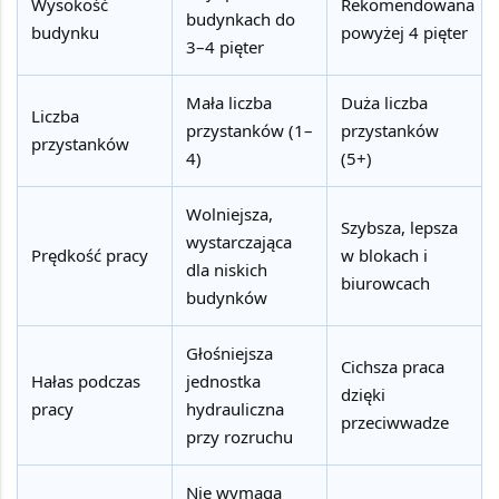
Wysokość
Rekomendowana
budynkach do
budynku
powyżej 4 pięter
3–4 pięter
Mała liczba
Duża liczba
Liczba
przystanków (1–
przystanków
przystanków
4)
(5+)
Wolniejsza,
Szybsza, lepsza
wystarczająca
Prędkość pracy
w blokach i
dla niskich
biurowcach
budynków
Głośniejsza
Cichsza praca
Hałas podczas
jednostka
dzięki
pracy
hydrauliczna
przeciwwadze
przy rozruchu
Nie wymaga