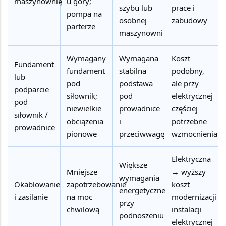
maszynownię
u góry;
szybu lub
prace i
pompa na
osobnej
zabudowy
parterze
maszynowni
Wymagany
Wymagana
Koszt
Fundament
fundament
stabilna
podobny,
lub
pod
podstawa
ale przy
podparcie
siłownik;
pod
elektrycznej
pod
niewielkie
prowadnice
częściej
siłownik /
obciążenia
i
potrzebne
prowadnice
pionowe
przeciwwagę
wzmocnienia
Elektryczna
Większe
Mniejsze
→ wyższy
wymagania
Okablowanie
zapotrzebowanie
koszt
energetyczne
i zasilanie
na moc
modernizacji
przy
chwilową
instalacji
podnoszeniu
elektrycznej