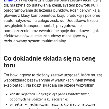
zł netto
. W tej cenie znajduje się pełen zestaw techniczny:
tor, maszyna do ustawiania kręgli, system powrotu kul i
oprogramowanie do liczenia punktów. Różnice wynikają
głównie z klasy komponentów, kraju produkcji i poziomu
zautomatyzowania całego zestawu. Dodatkowo trzeba
uwzględnić transport, montaż, przygotowanie
pomieszczenia oraz ewentualne opcje dodatkowe — jak
efektowne oświetlenie, zabudowy maskujące czy
rozbudowany system multimedialny.
Co dokładnie składa się na cenę
toru
Tor bowlingowy to złożony zestaw urządzeń, które muszą
współdziałać bezawaryjnie w warunkach intensywnej
eksploatacji. Na koszt składają się przede wszystkim:
konstrukcja toru
– najczęściej z paneli syntetycznych,
odpornych na uderzenia kul i ścieranie;
pinsetter
– mechaniczna maszyna, która automatycznie