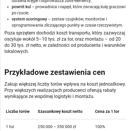
ustawia kręgle i odprowadza zbite elementy;
powrót kul
– prowadnica i napęd, które zwracają kulę graczowi
po rzucie;
system scoringowy
– zestaw czujników, monitorów i
oprogramowania zliczającego punkty w czasie rzeczywistym.
Poza sprzętem dochodzi koszt transportu, który zazwyczaj
oscyluje wokół 5–10 tys. zł za tor, oraz montażu – od 20
do 30 tys. zł netto, w zależności od producenta i warunków
lokalowych.
Przykładowe zestawienia cen
Zakup większej liczby torów wpływa na koszt jednostkowy.
Przy większych realizacjach producenci oferują rabaty
wynikające ze wspólnej logistyki i montażu.
Liczba torów
Szacunkowy koszt netto
Cena za 1 tor
1 tor
250 000 – 350 000 zł
100%