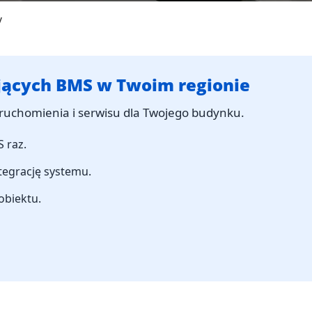
y
ających BMS w Twoim regionie
uruchomienia i serwisu dla Twojego budynku.
 raz.
ntegrację systemu.
obiektu.