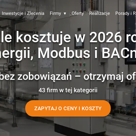
Inwestycje i Zlecenia
Firmy
▾
Oferty
Realizacje
Porady i R
le kosztuje w 2026 r
ergii, Modbus i BAC
bez zobowiązań – otrzymaj of
43 firm w tej kategorii
ZAPYTAJ O CENY I KOSZTY