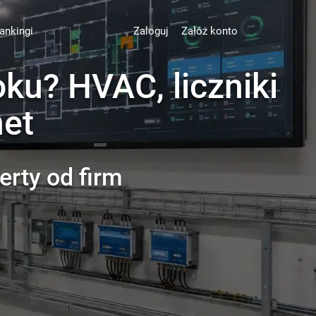
ankingi
Zaloguj
Załóż konto
oku? HVAC, liczniki
net
erty od firm