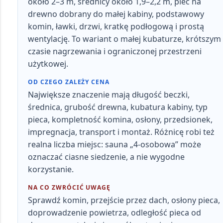
około 2–3 m, średnicy około 1,9–2,2 m, piec na
drewno dobrany do małej kabiny, podstawowy
komin, ławki, drzwi, kratkę podłogową i prostą
wentylację
. To wariant o małej kubaturze, krótszym
czasie nagrzewania i ograniczonej przestrzeni
użytkowej.
OD CZEGO ZALEŻY CENA
Największe znaczenie mają
długość beczki,
średnica, grubość drewna, kubatura kabiny, typ
pieca, kompletność komina, osłony, przedsionek,
impregnacja, transport i montaż
. Różnicę robi też
realna liczba miejsc: sauna „4-osobowa” może
oznaczać ciasne siedzenie, a nie wygodne
korzystanie.
NA CO ZWRÓCIĆ UWAGĘ
Sprawdź
komin, przejście przez dach, osłony pieca,
doprowadzenie powietrza, odległość pieca od