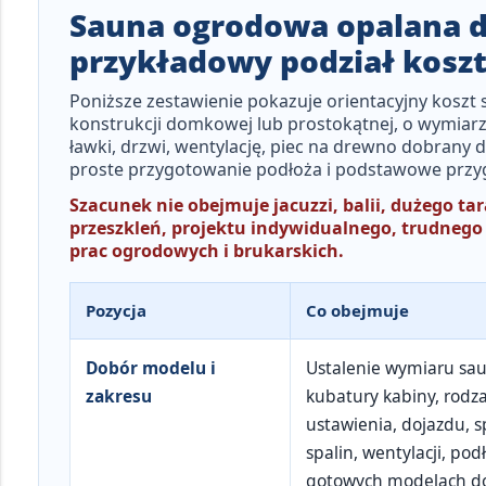
Sauna ogrodowa opalana d
przykładowy podział kosz
Poniższe zestawienie pokazuje orientacyjny koszt
konstrukcji domkowej lub prostokątnej, o wymiar
ławki, drzwi, wentylację, piec na drewno dobrany 
proste przygotowanie podłoża i podstawowe przy
Szacunek nie obejmuje jacuzzi, balii, dużego t
przeszkleń, projektu indywidualnego, trudneg
prac ogrodowych i brukarskich.
Pozycja
Co obejmuje
Dobór modelu i
Ustalenie wymiaru sau
zakresu
kubatury kabiny, rodza
ustawienia, dojazdu,
spalin, wentylacji, pod
gotowych modelach do