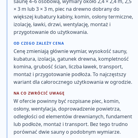
saunę 4–6 osobową, wymiary około 2,4 × 2,4 m, 2,5
× 3 m lub 3 × 3 m, piec na drewno dobrany do
większej kubatury kabiny, komin, osłony termiczne,
izolację, ławki, drzwi, wentylację, montaż i
przygotowanie do użytkowania
.
OD CZEGO ZALEŻY CENA
Cenę zmieniają głównie
wymiar, wysokość sauny,
kubatura, izolacja, gatunek drewna, kompletność
komina, grubość ścian, liczba ławek, transport,
montaż i przygotowanie podłoża
. To najczęstszy
wariant dla całorocznego użytkowania w ogrodzie.
NA CO ZWRÓCIĆ UWAGĘ
W ofercie powinny być rozpisane
piec, komin,
osłony, wentylacja, doprowadzenie powietrza,
odległości od elementów drewnianych, fundament
lub podłoże, montaż i transport
. Bez tego trudno
porównać dwie sauny o podobnym wymiarze.