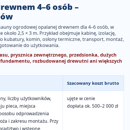
rewnem 4–6 osób –
tów
sauny ogrodowej opalanej drewnem dla 4–6 osób
, w
ze około
2,5 × 3 m
. Przykład obejmuje kabinę, izolację,
do kubatury, komin, osłony termiczne, transport, montaż,
gotowanie do użytkowania.
arasu, prysznica zewnętrznego, przedsionka, dużych
o fundamentu, rozbudowanej drewutni ani większych
Szacowany koszt brutto
ny, liczby użytkowników,
ujęte w cenie
ju pieca, miejsca
dopłata ok.
500–2 000 zł
 sposobu odprowadzenia
łoża i zakresu montażu. Przy
radztwo i wstępne