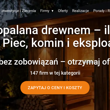
Inwestycje i Zlecenia
Firmy
▾
Oferty
Realizacje
Porady i R
palana drewnem – il
 Piec, komin i eksplo
bez zobowiązań – otrzymaj of
147 firm w tej kategorii
ZAPYTAJ O CENY I KOSZTY