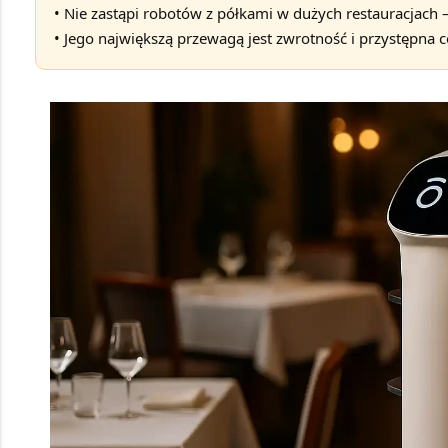
• Nie zastąpi robotów z półkami w dużych restauracjach 
• Jego największą przewagą jest zwrotność i przystępna 