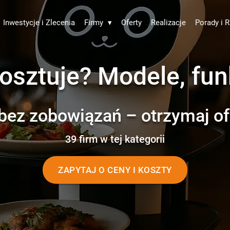
Inwestycje i Zlecenia
Firmy
▾
Oferty
Realizacje
Porady i R
kosztuje? Modele, fu
bez zobowiązań – otrzymaj of
39 firm w tej kategorii
ZAPYTAJ O CENY I KOSZTY