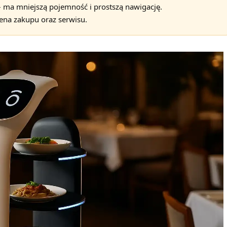
– ma mniejszą pojemność i prostszą nawigację.
cena zakupu oraz serwisu.