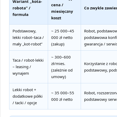
Wariant „kota-
cena /
robota” /
Co zwykle zawie
miesięczny
formuła
koszt
Podstawowy,
~ 25 000–45
Robot, podstawowa
lekki robot–taca /
000 zł netto
podstawowa konfig
mały „kot-robot”
(zakup)
gwarancja / serwi
~ 300–600
Taca / robot-lekki
zł/mies.
Korzystanie z robo
– leasing /
(zależnie od
podstawowy, pods
wynajem
umowy)
Lekki robot +
~ 35 000–55
Robot, rozszerzona
dodatkowe półki
000 zł netto
podstawowy serwis
/ tacki / opcje