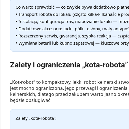
Co warto sprawdzić — co zwykle bywa dodatkowo płatne
• Transport robota do lokalu (często kilka-kilkanaście proc
• Instalacja, konfiguracja tras, mapowanie lokalu — może 
• Dodatkowe akcesoria: tacki, półki, osłony, maty antyp
• Rozszerzony serwis, gwarancja, szybka reakcja — częst
• Wymiana baterii lub kupno zapasowej — kluczowe prz
Zalety i ograniczenia „kota-robota”
„Kot-robot” to kompaktowy, lekki robot kelnerski stw
jest mocno ograniczona. Jego przewagi i ograniczeni
kelnerskich, dlatego przed zakupem warto jasno określ
będzie obsługiwać.
Zalety „kota-robota”: