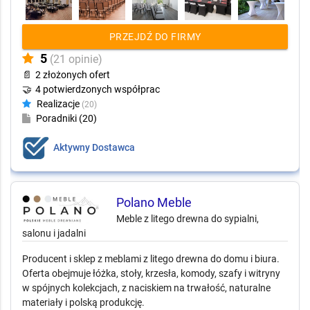
PRZEJDŹ DO FIRMY
5
(21 opinie)
📄
2 złożonych ofert
🤝
4 potwierdzonych współprac
Realizacje
(20)
Poradniki (20)
Aktywny Dostawca
Polano Meble
Meble z litego drewna do sypialni,
salonu i jadalni
Producent i sklep z meblami z litego drewna do domu i biura.
Oferta obejmuje łóżka, stoły, krzesła, komody, szafy i witryny
w spójnych kolekcjach, z naciskiem na trwałość, naturalne
materiały i polską produkcję.