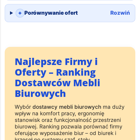
+
Trwałość i materiały wykonania
Rozwiń
+
Projektowanie i montaż biura
Rozwiń
+
Porównywanie ofert
Rozwiń
Najlepsze Firmy i
Oferty – Ranking
Dostawców Mebli
Biurowych
Wybór
dostawcy mebli biurowych
ma duży