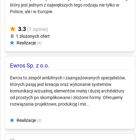
Meble najwyższej jakości
Paged Meble Sp. z o.o. to najwyższej jakości meble w
okleinach naturalnych oraz meble z litego drewna. Posiadamy
zakład do produkcji mebli skrzyniowych w okleinie naturalnej,
który jest jednym z największych tego rodzaju nie tylko w
Polsce, ale i w Europie.
3.3
(1 opinie)
📄
1 złożonych ofert
Realizacje
(4)
Ewros Sp. z o.o.
Ewros to zespół ambitnych i zaangażowanych specjalistów,
których pasją jest kreacja oraz wykonanie systemów
komunikacji wizualnej, elementów małej i dużej architektury
od prostych po skomplikowane i złożone formy. Oferujemy
rozwiązania projektowe, produkcję i mo...