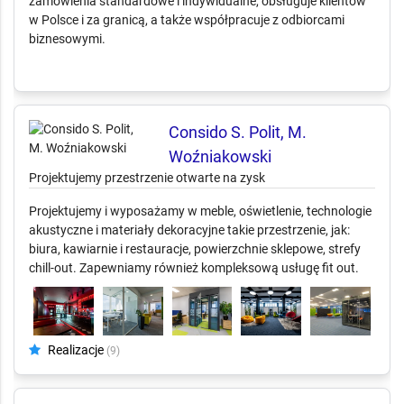
Producent mebli tapicerowanych, krzeseł, foteli i stelaży
Produkuje meble tapicerowane i stelaże we własnych
zakładach produkcyjnych. Oferta obejmuje sofy, narożniki,
fotele, krzesła oraz elementy konstrukcyjne. Firma realizuje
zamówienia standardowe i indywidualne, obsługuje klientów
w Polsce i za granicą, a także współpracuje z odbiorcami
biznesowymi.
Consido S. Polit, M.
Woźniakowski
Projektujemy przestrzenie otwarte na zysk
Projektujemy i wyposażamy w meble, oświetlenie, technologie
akustyczne i materiały dekoracyjne takie przestrzenie, jak:
biura, kawiarnie i restauracje, powierzchnie sklepowe, strefy
chill-out. Zapewniamy również kompleksową usługę fit out.