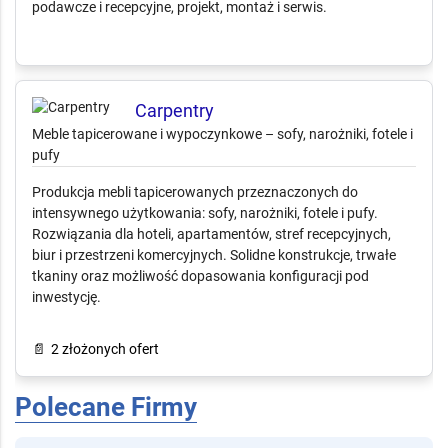
inwestycji
Projektowanie i wykonanie kuchni oraz mebli na wymiar, w
tym blatów mineralnych Corian®, Kerrock i Staron. Realizacje
dla gastronomii, hoteli i inwestycji komercyjnych: kuchnie, lady
podawcze i recepcyjne, projekt, montaż i serwis.
Carpentry
Meble tapicerowane i wypoczynkowe – sofy, narożniki, fotele i
pufy
Produkcja mebli tapicerowanych przeznaczonych do
intensywnego użytkowania: sofy, narożniki, fotele i pufy.
Rozwiązania dla hoteli, apartamentów, stref recepcyjnych,
biur i przestrzeni komercyjnych. Solidne konstrukcje, trwałe
tkaniny oraz możliwość dopasowania konfiguracji pod
inwestycję.