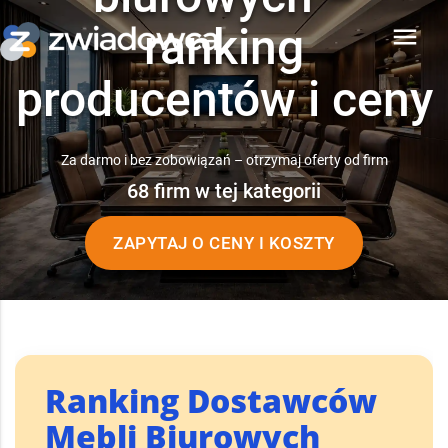
ranking
menu
producentów i ceny
Za darmo i bez zobowiązań – otrzymaj oferty od firm
68 firm w tej kategorii
ZAPYTAJ O CENY I KOSZTY
Ranking Dostawców
Mebli Biurowych