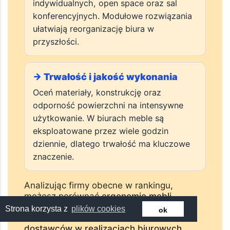
→ Systemowość i funkcjonalność
mebli
Porównaj systemy mebli biurowych
umożliwiające tworzenie stanowisk
indywidualnych, open space oraz sal
konferencyjnych. Modułowe rozwiązania
ułatwiają reorganizację biura w
przyszłości.
→ Trwałość i jakość wykonania
Oceń materiały, konstrukcję oraz
odporność powierzchni na intensywne
użytkowanie. W biurach meble są
eksploatowane przez wiele godzin
dziennie, dlatego trwałość ma kluczowe
Strona korzysta z
plików cookies
znaczenie.
ok