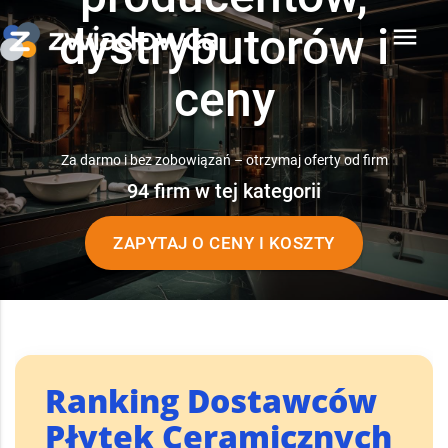
dystrybutorów i
menu
ceny
Za darmo i bez zobowiązań – otrzymaj oferty od firm
94 firm w tej kategorii
ZAPYTAJ O CENY I KOSZTY
Ranking Dostawców
Płytek Ceramicznych