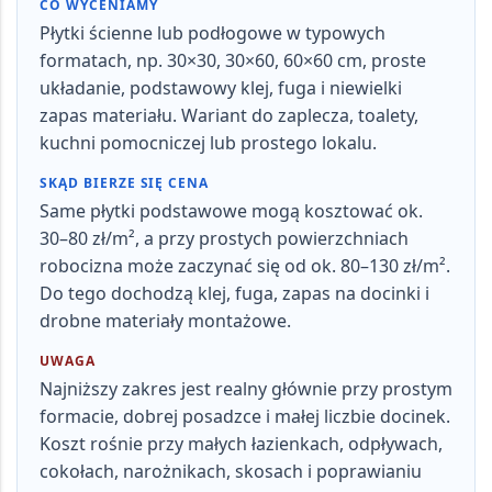
CO WYCENIAMY
Płytki ścienne lub podłogowe w typowych
formatach, np.
30×30, 30×60, 60×60 cm
, proste
układanie, podstawowy klej, fuga i niewielki
zapas materiału. Wariant do zaplecza, toalety,
kuchni pomocniczej lub prostego lokalu.
SKĄD BIERZE SIĘ CENA
Same płytki podstawowe mogą kosztować ok.
30–80 zł/m², a przy prostych powierzchniach
robocizna może zaczynać się od ok. 80–130 zł/m².
Do tego dochodzą klej, fuga, zapas na docinki i
drobne materiały montażowe.
UWAGA
Najniższy zakres jest realny głównie przy prostym
formacie, dobrej posadzce i małej liczbie docinek.
Koszt rośnie przy małych łazienkach, odpływach,
cokołach, narożnikach, skosach i poprawianiu