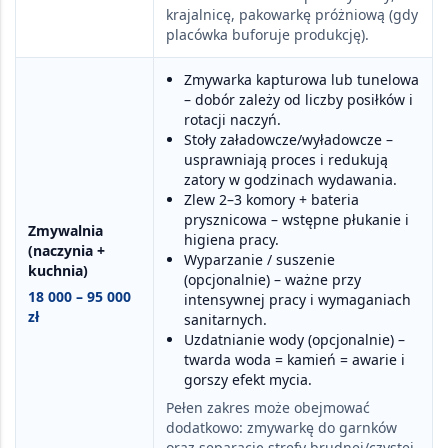
krajalnicę
,
pakowarkę próżniową
(gdy
placówka buforuje produkcję).
Zmywarka kapturowa lub tunelowa
– dobór zależy od liczby posiłków i
rotacji naczyń.
Stoły załadowcze/wyładowcze
–
usprawniają proces i redukują
zatory w godzinach wydawania.
Zlew 2–3 komory
+
bateria
prysznicowa
– wstępne płukanie i
Zmywalnia
higiena pracy.
(naczynia +
Wyparzanie / suszenie
kuchnia)
(opcjonalnie) – ważne przy
18 000 – 95 000
intensywnej pracy i wymaganiach
zł
sanitarnych.
Uzdatnianie wody
(opcjonalnie) –
twarda woda = kamień = awarie i
gorszy efekt mycia.
Pełen zakres może obejmować
dodatkowo:
zmywarkę do garnków
oraz
separację strefy brudnej/czystej