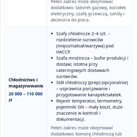
Pełen zakres może obejmować
dodatkowo:
taboret gazowy
,
kociołek
elektryczny
,
szafę grzewczą
,
sondy i
akcesoria do pieca
.
Szafy chłodnicze 2–4 szt.
–
rozdzielenie surowców
(mięso/nabiał/warzywa) pod
HACCP.
Szafa mroźnicza
– bufor produkcji i
dostaw; istotna przy
cateringowych dostawach
surowców.
Chłodnictwo i
Stół chłodniczy (prep)
(opcjonalnie)
magazynowanie
– usprawnia porcjowanie i
20 000 – 110 000
przygotowanie kanapek/sałatek.
zł
Rejestr temperatur, termometry,
pojemniki GN
– mały koszt, duże
znaczenie w kontroli i
dokumentacji.
Pełen zakres może obejmować
dodatkowo:
komorę chłodniczą
lub