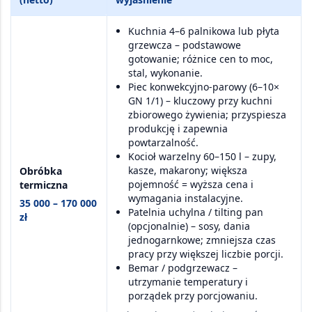
Kuchnia 4–6 palnikowa
lub
płyta
grzewcza
– podstawowe
gotowanie; różnice cen to moc,
stal, wykonanie.
Piec konwekcyjno-parowy (6–10×
GN 1/1)
– kluczowy przy kuchni
zbiorowego żywienia; przyspiesza
produkcję i zapewnia
powtarzalność.
Kocioł warzelny 60–150 l
– zupy,
kasze, makarony; większa
Obróbka
pojemność = wyższa cena i
termiczna
wymagania instalacyjne.
35 000 – 170 000
Patelnia uchylna / tilting pan
zł
(opcjonalnie) – sosy, dania
jednogarnkowe; zmniejsza czas
pracy przy większej liczbie porcji.
Bemar / podgrzewacz
–
utrzymanie temperatury i
porządek przy porcjowaniu.