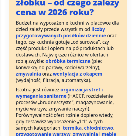
żłobku – od czego zależy
cena w 2026 roku?
Budżet na wyposażenie kuchni w placówce dla
dzieci zależy przede wszystkim od
liczby
przygotowywanych posiłków dziennie
oraz
tego, czy kuchnia gotuje „od surowca”, czy
część produkcji opiera na półproduktach lub
dostawach. Największe różnice w ofertach
robią zwykle:
obróbka termiczna
(piec
konwekcyjno-parowy, kocioł warzelny),
zmywalnia
oraz
wentylacja z okapem
(wydajność, filtracja, automatyka).
Istotna jest również
organizacja stref i
wymagania sanitarne
(HACCP, rozdzielenie
procesów „brudne/czyste”, magazynowanie,
mycie warzyw, zmywanie naczyń).
Porównywalność ofert rośnie dopiero wtedy,
gdy zestawisz wyposażenie „1:1” w tych
samych kategoriach:
termika
,
chłodnictwo
,
przygotowanie warzyw
,
zmywalnia
i
meble