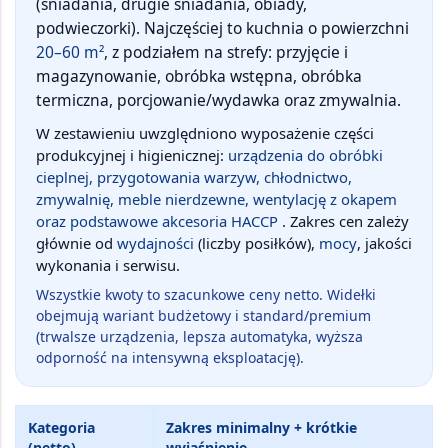
(śniadania, drugie śniadania, obiady,
podwieczorki). Najczęściej to kuchnia o powierzchni
20–60 m²
, z podziałem na strefy: przyjęcie i
magazynowanie, obróbka wstępna, obróbka
termiczna, porcjowanie/wydawka oraz zmywalnia.
W zestawieniu uwzględniono wyposażenie części
produkcyjnej i higienicznej:
urządzenia do obróbki
cieplnej, przygotowania warzyw, chłodnictwo,
zmywalnię, meble nierdzewne, wentylację z okapem
oraz podstawowe akcesoria HACCP
. Zakres cen zależy
głównie od
wydajności
(liczby posiłków),
mocy
, jakości
wykonania i serwisu.
Wszystkie kwoty to
szacunkowe ceny netto
. Widełki
obejmują wariant budżetowy i standard/premium
(trwalsze urządzenia, lepsza automatyka, wyższa
odporność na intensywną eksploatację).
Kategoria
Zakres minimalny + krótkie
(netto)
wyjaśnienie