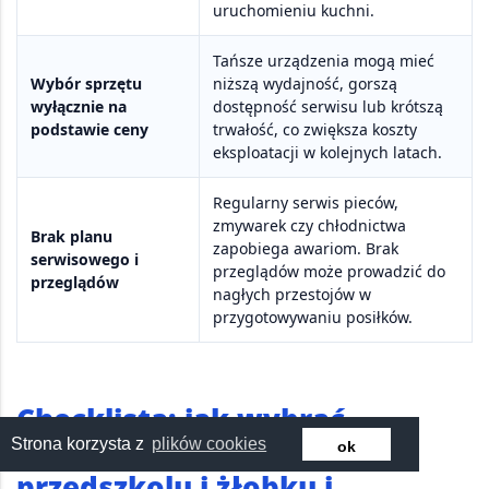
uruchomieniu kuchni.
Tańsze urządzenia mogą mieć
Wybór sprzętu
niższą wydajność, gorszą
wyłącznie na
dostępność serwisu lub krótszą
podstawie ceny
trwałość, co zwiększa koszty
eksploatacji w kolejnych latach.
Regularny serwis pieców,
zmywarek czy chłodnictwa
Brak planu
zapobiega awariom. Brak
serwisowego i
przeglądów może prowadzić do
przeglądów
nagłych przestojów w
przygotowywaniu posiłków.
Checklista: jak wybrać
wyposażenie kuchni w
Strona korzysta z
plików cookies
ok
przedszkolu i żłobku i