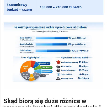
Szacunkowy
133 000 – 710 000 zł netto
budżet – razem
Skąd biorą się duże różnice w