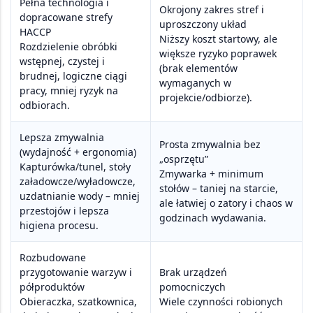
Pełna technologia i
Okrojony zakres stref i
dopracowane strefy
uproszczony układ
HACCP
Niższy koszt startowy, ale
Rozdzielenie obróbki
większe ryzyko poprawek
wstępnej, czystej i
(brak elementów
brudnej, logiczne ciągi
wymaganych w
pracy, mniej ryzyk na
projekcie/odbiorze).
odbiorach.
Lepsza zmywalnia
Prosta zmywalnia bez
(wydajność + ergonomia)
„osprzętu”
Kapturówka/tunel, stoły
Zmywarka + minimum
załadowcze/wyładowcze,
stołów – taniej na starcie,
uzdatnianie wody – mniej
ale łatwiej o zatory i chaos w
przestojów i lepsza
godzinach wydawania.
higiena procesu.
Rozbudowane
przygotowanie warzyw i
Brak urządzeń
półproduktów
pomocniczych
Obieraczka, szatkownica,
Wiele czynności robionych