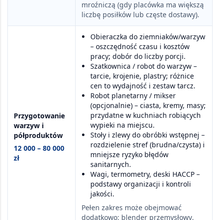
mroźniczą
(gdy placówka ma większą
liczbę posiłków lub częste dostawy).
Obieraczka do ziemniaków/warzyw
– oszczędność czasu i kosztów
pracy; dobór do liczby porcji.
Szatkownica / robot do warzyw
–
tarcie, krojenie, plastry; różnice
cen to wydajność i zestaw tarcz.
Robot planetarny / mikser
(opcjonalnie) – ciasta, kremy, masy;
przydatne w kuchniach robiących
Przygotowanie
wypieki na miejscu.
warzyw i
Stoły i zlewy do obróbki wstępnej
–
półproduktów
rozdzielenie stref (brudna/czysta) i
12 000 – 80 000
mniejsze ryzyko błędów
zł
sanitarnych.
Wagi, termometry, deski HACCP
–
podstawy organizacji i kontroli
jakości.
Pełen zakres może obejmować
dodatkowo:
blender przemysłowy
,