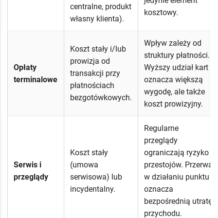
jedynie element
centralne, produkt
kosztowy.
własny klienta).
Wpływ zależy od
Koszt stały i/lub
struktury płatności.
prowizja od
Opłaty
Wyższy udział kart
transakcji przy
terminalowe
oznacza większą
płatnościach
wygodę, ale także
bezgotówkowych.
koszt prowizyjny.
Regularne
przeglądy
Koszt stały
ograniczają ryzyko
Serwis i
(umowa
przestojów. Przerwa
przeglądy
serwisowa) lub
w działaniu punktu
incydentalny.
oznacza
bezpośrednią utratę
przychodu.