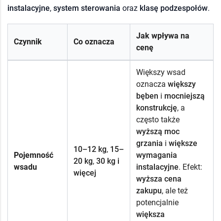
instalacyjne
,
system sterowania
oraz
klasę podzespołów
.
Jak wpływa na
Czynnik
Co oznacza
cenę
Większy wsad
oznacza
większy
bęben
i
mocniejszą
konstrukcję
, a
często także
wyższą moc
grzania
i
większe
10–12 kg
,
15–
Pojemność
wymagania
20 kg
,
30 kg i
wsadu
instalacyjne
. Efekt:
więcej
wyższa cena
zakupu
, ale też
potencjalnie
większa