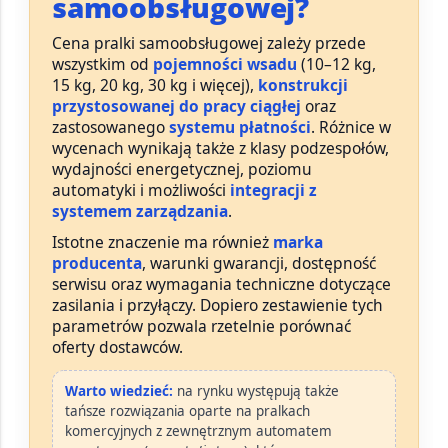
samoobsługowej?
Cena pralki samoobsługowej zależy przede
wszystkim od
pojemności wsadu
(10–12 kg,
15 kg, 20 kg, 30 kg i więcej),
konstrukcji
przystosowanej do pracy ciągłej
oraz
zastosowanego
systemu płatności
. Różnice w
wycenach wynikają także z klasy podzespołów,
wydajności energetycznej, poziomu
automatyki i możliwości
integracji z
systemem zarządzania
.
Istotne znaczenie ma również
marka
producenta
, warunki gwarancji, dostępność
serwisu oraz wymagania techniczne dotyczące
zasilania i przyłączy. Dopiero zestawienie tych
parametrów pozwala rzetelnie porównać
oferty dostawców.
Warto wiedzieć:
na rynku występują także
tańsze rozwiązania oparte na
pralkach
komercyjnych
z
zewnętrznym automatem