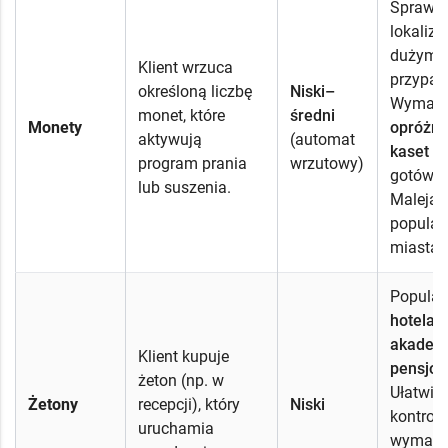
Sprawdz
lokaliza
dużym 
Klient wrzuca
przypa
określoną liczbę
Niski–
Wymag
monet, które
średni
Monety
opróżni
aktywują
(automat
kaset
i 
program prania
wrzutowy)
gotówki
lub suszenia.
Malejąc
popular
miastac
Popular
hotelac
akadem
Klient kupuje
pensjon
żeton (np. w
Ułatwia
Żetony
recepcji), który
Niski
kontrolę
uruchamia
wymag