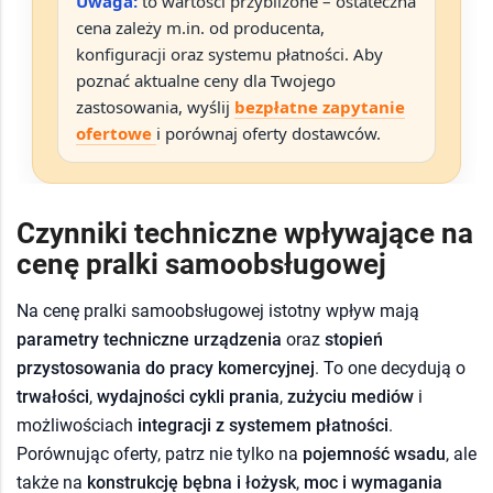
Uwaga:
to wartości
przybliżone
– ostateczna
cena zależy m.in. od producenta,
konfiguracji oraz systemu płatności. Aby
poznać
aktualne ceny
dla Twojego
zastosowania, wyślij
bezpłatne zapytanie
ofertowe
i porównaj oferty dostawców.
Czynniki techniczne wpływające na
cenę pralki samoobsługowej
Na cenę pralki samoobsługowej istotny wpływ mają
parametry techniczne urządzenia
oraz
stopień
przystosowania do pracy komercyjnej
. To one decydują o
trwałości
,
wydajności cykli prania
,
zużyciu mediów
i
możliwościach
integracji z systemem płatności
.
Porównując oferty, patrz nie tylko na
pojemność wsadu
, ale
także na
konstrukcję bębna i łożysk
,
moc i wymagania