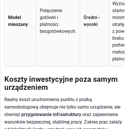
Wyższy 
Połączenie
startowy
Model
gotówki i
Średni–
minimal
mieszany
płatności
wysoki
utratę k
bezgotówkowych.
z powo
braku
prefero
metody
płatnośc
Koszty inwestycyjne poza samym
urządzeniem
Realny koszt uruchomienia punktu z pralką
samoobsługową obejmuje nie tylko samo urządzenie, ale
również
przygotowanie infrastruktury
oraz zapewnienie
warunków bezpiecznej, stabilnej pracy. Zakres prac zależy