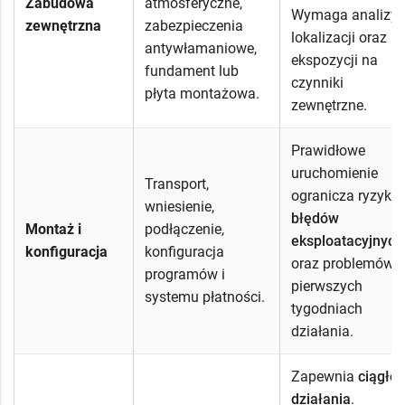
Zabudowa
atmosferyczne,
Wymaga analizy
zewnętrzna
zabezpieczenia
lokalizacji oraz
antywłamaniowe,
ekspozycji na
fundament lub
czynniki
płyta montażowa.
zewnętrzne.
Prawidłowe
uruchomienie
Transport,
ogranicza ryzyko
wniesienie,
błędów
Montaż i
podłączenie,
eksploatacyjnych
konfiguracja
konfiguracja
oraz problemów 
programów i
pierwszych
systemu płatności.
tygodniach
działania.
Zapewnia
ciągło
działania
.