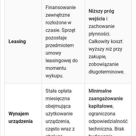
Finansowanie
Niższy próg
zewnętrzne
wejścia
i
rozłożone w
zachowanie
czasie. Sprzęt
płynności.
pozostaje
Leasing
Całkowity koszt
przedmiotem
wyższy niż przy
umowy
zakupie,
leasingowej do
zobowiązanie
momentu
długoterminowe.
wykupu.
Stała opłata
Minimalne
miesięczna
zaangażowanie
obejmująca
kapitałowe
,
Wynajem
użytkowanie
ograniczona
urządzenia
urządzenia,
odpowiedzialność
często wraz z
techniczna. Brak