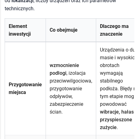
od
lokalizacji
, liczby urządzeń oraz ich parametrów
technicznych.
Element
Dlaczego ma
Co obejmuje
inwestycji
znaczenie
Urządzenia o duż
masie i wysokich
wzmocnienie
obrotach
podłogi
, izolacja
wymagają
przeciwwilgociowa,
stabilnego
Przygotowanie
przygotowanie
podłoża. Błędy na
miejsca
odpływów,
tym etapie mogą
zabezpieczenie
powodować
ścian.
wibracje, hałas i
przyspieszone
zużycie
.