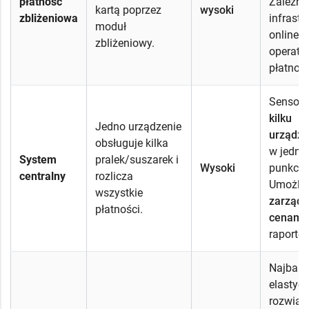
płatność
Zależne
kartą poprzez
wysoki
zbliżeniowa
infrastr
moduł
online i
zbliżeniowy.
operato
płatnośc
Sensown
kilku
Jedno urządzenie
urządze
obsługuje kilka
w jedn
System
pralek/suszarek i
Wysoki
punkcie
centralny
rozlicza
Umożliw
wszystkie
zarządz
płatności.
cenami
raporto
Najbard
elastyc
rozwiąz