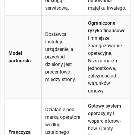
obsługą
budowania
serwisową.
majątku trwałego.
Ograniczone
ryzyko finansowe
Dostawca
i mniejsze
instaluje
zaangażowanie
urządzenie, a
Model
operacyjne.
przychód
partnerski
Niższa marża
dzielony jest
jednostkowa,
procentowo
zależność od
między strony.
warunków
umowy.
Gotowy system
Działanie pod
operacyjny
i
marką operatora
wsparcie know-
według
how. Opłaty
Franczyza
ustalonego