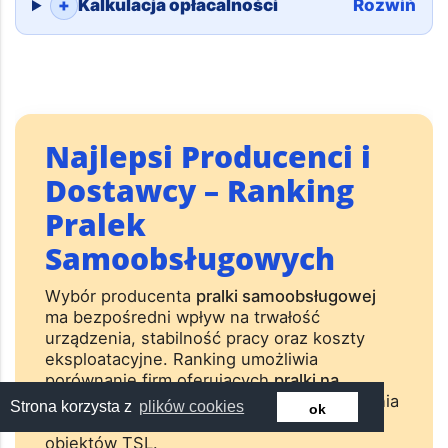
+
Kalkulacja opłacalności
Rozwiń
Najlepsi Producenci i
Dostawcy – Ranking
Pralek
Samoobsługowych
Wybór producenta
pralki samoobsługowej
ma bezpośredni wpływ na trwałość
urządzenia, stabilność pracy oraz koszty
eksploatacyjne. Ranking umożliwia
porównanie firm oferujących
pralki na
monety
,
systemy kartowe i NFC
, rozwiązania
Strona korzysta z
plików cookies
ok
do
pralni samoobsługowych
, hoteli oraz
obiektów TSL.