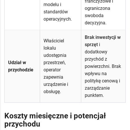
franczyzowe i
modelu i
ograniczona
standardów
swoboda
operacyjnych.
decyzyjna.
Brak inwestycji w
Właściciel
sprzęt
i
lokalu
dodatkowy
udostępnia
przychód z
Udział w
przestrzeń,
powierzchni. Brak
przychodzie
operator
wpływu na
zapewnia
politykę cenową i
urządzenie i
zarządzanie
obsługę.
punktem.
Koszty miesięczne i potencjał
przychodu