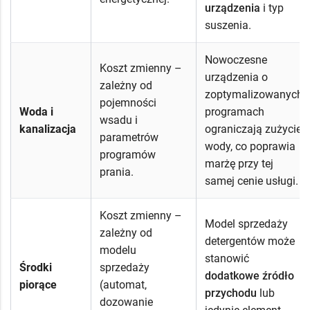
urządzenia
i typ
suszenia.
Nowoczesne
Koszt zmienny –
urządzenia o
zależny od
zoptymalizowanych
pojemności
Woda i
programach
wsadu i
kanalizacja
ograniczają zużycie
parametrów
wody, co poprawia
programów
marżę przy tej
prania.
samej cenie usługi.
Koszt zmienny –
Model sprzedaży
zależny od
detergentów może
modelu
stanowić
Środki
sprzedaży
dodatkowe źródło
piorące
(automat,
przychodu
lub
dozowanie