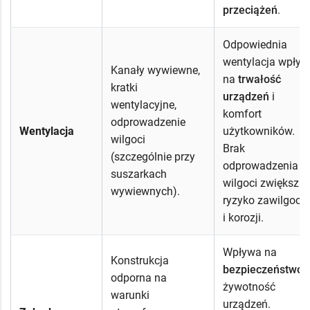
przeciążeń
.
Odpowiednia
wentylacja wpły
Kanały wywiewne,
na
trwałość
kratki
urządzeń
i
wentylacyjne,
komfort
odprowadzenie
Wentylacja
użytkowników.
wilgoci
Brak
(szczególnie przy
odprowadzenia
suszarkach
wilgoci zwiększa
wywiewnych).
ryzyko zawilgoce
i korozji.
Wpływa na
Konstrukcja
bezpieczeństwo
i
odporna na
żywotność
warunki
urządzeń.