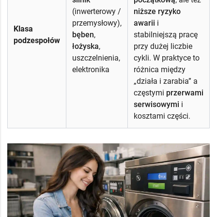
(inwerterowy /
niższe ryzyko
przemysłowy),
awarii
i
Klasa
bęben
,
stabilniejszą pracę
podzespołów
łożyska
,
przy dużej liczbie
uszczelnienia,
cykli. W praktyce to
elektronika
różnica między
„działa i zarabia” a
częstymi
przerwami
serwisowymi
i
kosztami części.