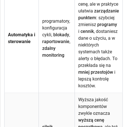
cenę, ale w praktyce
ułatwia
zarządzanie
punktem
: szybciej
programatory,
zmienisz
programy
konfiguracja
i
cennik
, dostaniesz
Automatyka i
cykli,
blokady
,
dane o użyciu, a w
sterowanie
raportowanie
,
niektórych
zdalny
systemach także
monitoring
alerty o błędach. To
przekłada się na
mniej przestojów
i
lepszą kontrolę
kosztów.
Wyższa jakość
komponentów
zwykle oznacza
wyższą cenę
silnik
początkową
, ale też