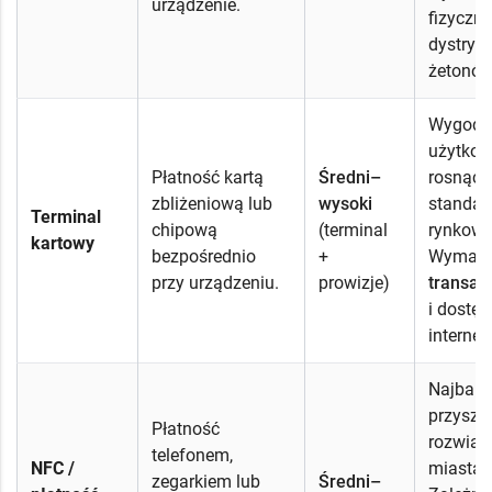
urządzenie.
fizyczne
dystrybu
żetonów
Wygodn
użytkow
Płatność kartą
Średni–
rosnący
zbliżeniową lub
wysoki
standar
Terminal
chipową
(terminal
rynkowy
kartowy
bezpośrednio
+
Wymag
przy urządzeniu.
prowizje)
transak
i dostęp
internet
Najbard
przyszł
Płatność
rozwiąz
telefonem,
NFC /
miastac
zegarkiem lub
Średni–