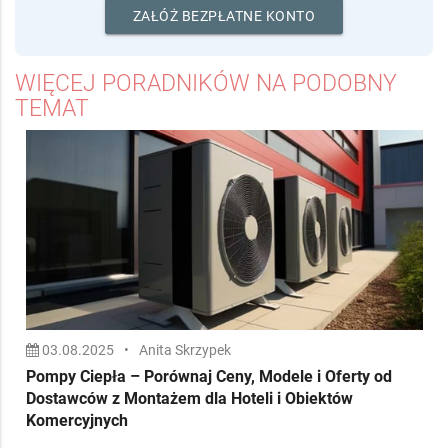
klientów.
Bezpłatnie zaprezentuj firmę i
realizacje.
ZAŁÓŻ BEZPŁATNE KONTO
WIĘCEJ PORADNIKÓW NA PODOBNY
TEMAT
03.08.2025
•
Anita Skrzypek