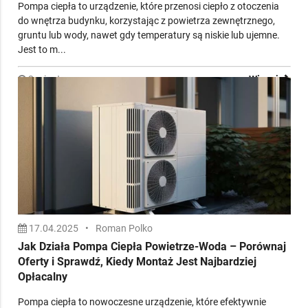
Pompy Ciepła – Porównaj Ceny, Modele i Oferty od
Dostawców z Montażem dla Hoteli i Obiektów
Komercyjnych
Pompa ciepła to urządzenie, które przenosi ciepło z otoczenia
do wnętrza budynku, korzystając z powietrza zewnętrznego,
gruntu lub wody, nawet gdy temperatury są niskie lub ujemne.
Jest to m...
3 minuty
Więcej
17.04.2025
•
Roman Polko
Jak Działa Pompa Ciepła Powietrze-Woda – Porównaj