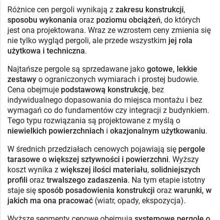
Różnice cen pergoli wynikają z
zakresu konstrukcji
,
sposobu wykonania
oraz
poziomu obciążeń
, do których
jest ona projektowana. Wraz ze wzrostem ceny zmienia się
nie tylko wygląd pergoli, ale przede wszystkim
jej rola
użytkowa i techniczna
.
Najtańsze pergole są sprzedawane jako
gotowe, lekkie
zestawy
o ograniczonych wymiarach i prostej budowie.
Cena obejmuje
podstawową konstrukcję
, bez
indywidualnego dopasowania do miejsca montażu i bez
wymagań co do fundamentów czy integracji z budynkiem.
Tego typu rozwiązania są projektowane z myślą o
niewielkich powierzchniach
i
okazjonalnym użytkowaniu
.
W średnich przedziałach cenowych pojawiają się
pergole
tarasowe o większej sztywności i powierzchni
. Wyższy
koszt wynika z
większej ilości materiału
,
solidniejszych
profili
oraz
trwalszego zadaszenia
. Na tym etapie istotny
staje się
sposób posadowienia konstrukcji
oraz
warunki, w
jakich ma ona pracować
(wiatr, opady, ekspozycja).
Wyższe segmenty cenowe obejmują
systemowe pergole o