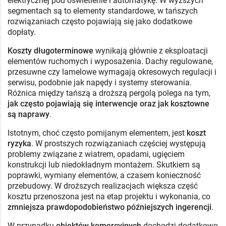
elektrycznej pod oświetlenie i automatykę. W wyższych
segmentach są to elementy standardowe, w tańszych
rozwiązaniach często pojawiają się jako dodatkowe
dopłaty.
Koszty długoterminowe
wynikają głównie z eksploatacji
elementów ruchomych i wyposażenia. Dachy regulowane,
przesuwne czy lamelowe wymagają okresowych regulacji i
serwisu, podobnie jak napędy i systemy sterowania.
Różnica między tańszą a droższą pergolą polega na tym,
jak często pojawiają się interwencje oraz jak kosztowne
są naprawy
.
Istotnym, choć często pomijanym elementem, jest
koszt
ryzyka
. W prostszych rozwiązaniach częściej występują
problemy związane z wiatrem, opadami, ugięciem
konstrukcji lub niedokładnym montażem. Skutkiem są
poprawki, wymiany elementów, a czasem konieczność
przebudowy. W droższych realizacjach większa część
kosztu przenoszona jest na etap projektu i wykonania, co
zmniejsza prawdopodobieństwo późniejszych ingerencji
.
W przypadku
obiektów komercyjnych
dochodzi dodatkowo