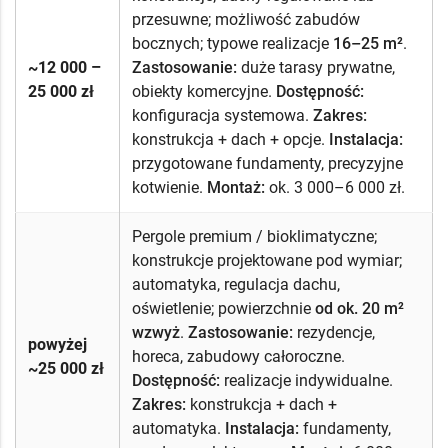
przesuwne; możliwość zabudów
bocznych; typowe realizacje
16–25 m²
.
~12 000 –
Zastosowanie:
duże tarasy prywatne,
25 000 zł
obiekty komercyjne.
Dostępność:
konfiguracja systemowa.
Zakres:
konstrukcja + dach + opcje.
Instalacja:
przygotowane fundamenty, precyzyjne
kotwienie.
Montaż:
ok. 3 000–6 000 zł.
Pergole premium / bioklimatyczne;
konstrukcje projektowane pod wymiar;
automatyka, regulacja dachu,
oświetlenie; powierzchnie
od ok. 20 m²
wzwyż
.
Zastosowanie:
rezydencje,
powyżej
horeca, zabudowy całoroczne.
~25 000 zł
Dostępność:
realizacje indywidualne.
Zakres:
konstrukcja + dach +
automatyka.
Instalacja:
fundamenty,