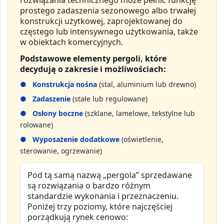
rozwiązania technicznego może pełnić funkcję
prostego zadaszenia sezonowego albo trwałej
konstrukcji użytkowej, zaprojektowanej do
częstego lub intensywnego użytkowania, także
w obiektach komercyjnych.
Podstawowe elementy pergoli, które
decydują o zakresie i możliwościach:
●
Konstrukcja nośna
(stal, aluminium lub drewno)
●
Zadaszenie
(stałe lub regulowane)
●
Osłony boczne
(szklane, lamelowe, tekstylne lub
rolowane)
●
Wyposażenie dodatkowe
(oświetlenie,
sterowanie, ogrzewanie)
Pod tą samą nazwą
„pergola”
sprzedawane
są rozwiązania o bardzo różnym
standardzie wykonania i przeznaczeniu.
Poniżej trzy poziomy, które najczęściej
porządkują rynek cenowo: