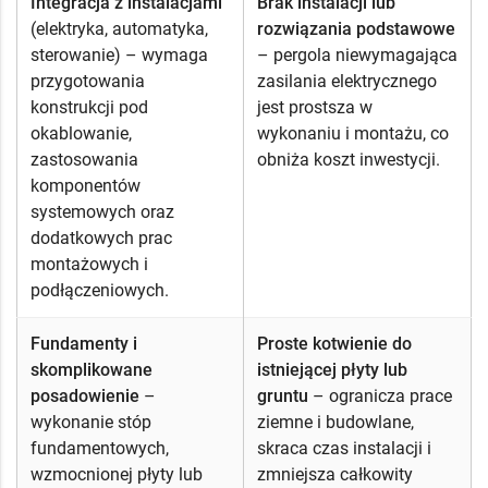
Integracja z instalacjami
Brak instalacji lub
(elektryka, automatyka,
rozwiązania podstawowe
sterowanie) – wymaga
– pergola niewymagająca
przygotowania
zasilania elektrycznego
konstrukcji pod
jest prostsza w
okablowanie,
wykonaniu i montażu, co
zastosowania
obniża koszt inwestycji.
komponentów
systemowych oraz
dodatkowych prac
montażowych i
podłączeniowych.
Fundamenty i
Proste kotwienie do
skomplikowane
istniejącej płyty lub
posadowienie
–
gruntu
– ogranicza prace
wykonanie stóp
ziemne i budowlane,
fundamentowych,
skraca czas instalacji i
wzmocnionej płyty lub
zmniejsza całkowity