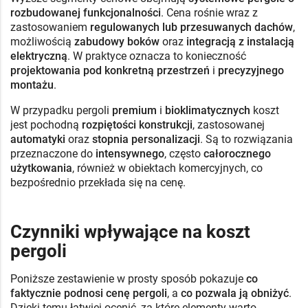
rozbudowanej funkcjonalności
. Cena rośnie wraz z
zastosowaniem
regulowanych lub przesuwanych dachów
,
możliwością
zabudowy boków
oraz
integracją z instalacją
elektryczną
. W praktyce oznacza to konieczność
projektowania pod konkretną przestrzeń
i
precyzyjnego
montażu
.
W przypadku pergoli
premium
i
bioklimatycznych
koszt
jest pochodną
rozpiętości konstrukcji
, zastosowanej
automatyki
oraz
stopnia personalizacji
. Są to rozwiązania
przeznaczone do
intensywnego
, często
całorocznego
użytkowania
, również w obiektach komercyjnych, co
bezpośrednio przekłada się na cenę.
Czynniki wpływające na koszt
pergoli
Poniższe zestawienie w prosty sposób pokazuje
co
faktycznie podnosi cenę pergoli
, a
co pozwala ją obniżyć
.
Dzięki temu łatwiej ocenić, za które elementy warto