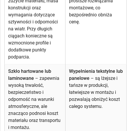
zużycie materiału, masa
prostsze rozwiązania
konstrukcji oraz
montażowe, co
wymagania dotyczące
bezpośrednio obniża
sztywności i odporności
cenę.
na wiatr. Przy długich
ciągach konieczne są
wzmocnione profile i
dodatkowe punkty
podparcia.
Szkło hartowane lub
Wypełnienia tekstylne lub
laminowane
– zapewnia
panelowe
– są lżejsze i
wysoką trwałość,
tańsze w produkcji,
bezpieczeństwo i
łatwiejsze w montażu i
odporność na warunki
pozwalają obniżyć koszt
atmosferyczne, ale
całego systemu.
znacząco podnosi koszt
materiału oraz transportu
i montażu.