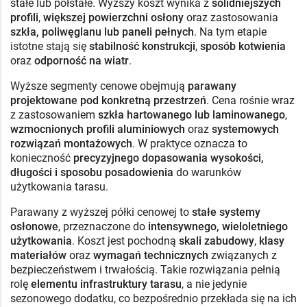
stałe lub półstałe. Wyższy koszt wynika z
solidniejszych
profili
,
większej powierzchni osłony
oraz zastosowania
szkła, poliwęglanu lub paneli pełnych
. Na tym etapie
istotne stają się
stabilność konstrukcji
,
sposób kotwienia
oraz
odporność na wiatr
.
Wyższe segmenty cenowe obejmują
parawany
projektowane pod konkretną przestrzeń
. Cena rośnie wraz
z zastosowaniem
szkła hartowanego lub laminowanego
,
wzmocnionych profili aluminiowych
oraz
systemowych
rozwiązań montażowych
. W praktyce oznacza to
konieczność
precyzyjnego dopasowania wysokości,
długości i sposobu posadowienia
do warunków
użytkowania tarasu.
Parawany z wyższej półki cenowej to
stałe systemy
osłonowe
, przeznaczone do
intensywnego, wieloletniego
użytkowania
. Koszt jest pochodną
skali zabudowy
,
klasy
materiałów
oraz
wymagań technicznych
związanych z
bezpieczeństwem i trwałością. Takie rozwiązania pełnią
rolę
elementu infrastruktury tarasu
, a nie jedynie
sezonowego dodatku, co bezpośrednio przekłada się na ich