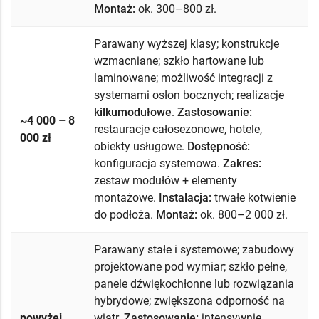
Montaż:
ok. 300–800 zł.
Parawany wyższej klasy; konstrukcje
wzmacniane; szkło hartowane lub
laminowane; możliwość integracji z
systemami osłon bocznych; realizacje
kilkumodułowe
.
Zastosowanie:
~4 000 – 8
restauracje całosezonowe, hotele,
000 zł
obiekty usługowe.
Dostępność:
konfiguracja systemowa.
Zakres:
zestaw modułów + elementy
montażowe.
Instalacja:
trwałe kotwienie
do podłoża.
Montaż:
ok. 800–2 000 zł.
Parawany stałe i systemowe; zabudowy
projektowane pod wymiar; szkło pełne,
panele dźwiękochłonne lub rozwiązania
hybrydowe; zwiększona odporność na
powyżej
wiatr.
Zastosowanie:
intensywnie