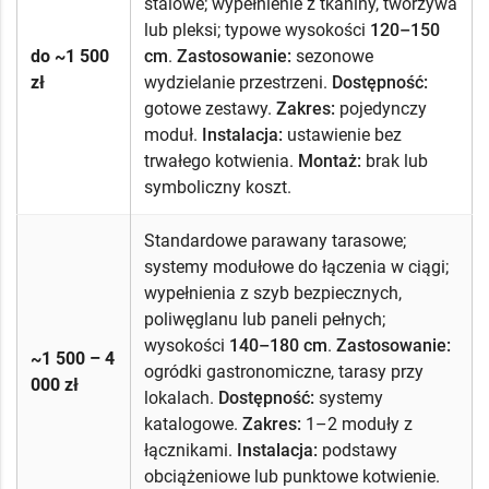
stalowe; wypełnienie z tkaniny, tworzywa
lub pleksi; typowe wysokości
120–150
do ~1 500
cm
.
Zastosowanie:
sezonowe
zł
wydzielanie przestrzeni.
Dostępność:
gotowe zestawy.
Zakres:
pojedynczy
moduł.
Instalacja:
ustawienie bez
trwałego kotwienia.
Montaż:
brak lub
symboliczny koszt.
Standardowe parawany tarasowe;
systemy modułowe do łączenia w ciągi;
wypełnienia z szyb bezpiecznych,
poliwęglanu lub paneli pełnych;
wysokości
140–180 cm
.
Zastosowanie:
~1 500 – 4
ogródki gastronomiczne, tarasy przy
000 zł
lokalach.
Dostępność:
systemy
katalogowe.
Zakres:
1–2 moduły z
łącznikami.
Instalacja:
podstawy
obciążeniowe lub punktowe kotwienie.