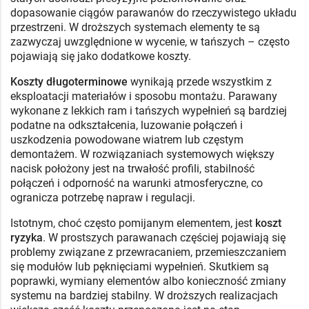
dopasowanie ciągów parawanów do rzeczywistego układu
przestrzeni. W droższych systemach elementy te są
zazwyczaj uwzględnione w wycenie, w tańszych – często
pojawiają się jako dodatkowe koszty.
Koszty długoterminowe
wynikają przede wszystkim z
eksploatacji materiałów i sposobu montażu. Parawany
wykonane z lekkich ram i tańszych wypełnień są bardziej
podatne na odkształcenia, luzowanie połączeń i
uszkodzenia powodowane wiatrem lub częstym
demontażem. W rozwiązaniach systemowych większy
nacisk położony jest na trwałość profili, stabilność
połączeń i odporność na warunki atmosferyczne, co
ogranicza potrzebę napraw i regulacji.
Istotnym, choć często pomijanym elementem, jest
koszt
ryzyka
. W prostszych parawanach częściej pojawiają się
problemy związane z przewracaniem, przemieszczaniem
się modułów lub pęknięciami wypełnień. Skutkiem są
poprawki, wymiany elementów albo konieczność zmiany
systemu na bardziej stabilny. W droższych realizacjach