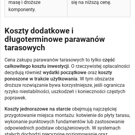
masę i droższe
się na niższą cenę.
komponenty.
Koszty dodatkowe i
długoterminowe parawanów
tarasowych
Cena zakupu parawanów tarasowych to tylko
część
całkowitego kosztu inwestycji
. O rzeczywistej opłacalności
decydują również
wydatki początkowe
oraz
koszty
ponoszone w trakcie użytkowania
. W tym obszarze
droższe rozwiązanie bywa korzystniejsze, jeśli ogranicza
ryzyko niestabilności, uszkodzeń i konieczności częstych
poprawek.
Koszty jednorazowe na starcie
obejmują najczęściej
przygotowanie miejsca montażu: kotwienie do płyty tarasu,
wykonanie punktowych fundamentów lub zastosowanie
odpowiednich podstaw obciążeniowych. W systemach
stałych dochodzi precyzyjne poziomowanie oraz