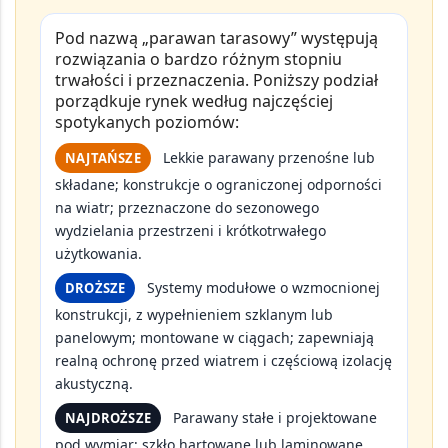
Pod nazwą
„parawan tarasowy”
występują
rozwiązania o bardzo różnym stopniu
trwałości i przeznaczenia. Poniższy podział
porządkuje rynek według najczęściej
spotykanych poziomów:
Lekkie parawany przenośne lub
NAJTAŃSZE
składane; konstrukcje o ograniczonej odporności
na wiatr; przeznaczone do sezonowego
wydzielania przestrzeni i krótkotrwałego
użytkowania.
Systemy modułowe o wzmocnionej
DROŻSZE
konstrukcji, z wypełnieniem szklanym lub
panelowym; montowane w ciągach; zapewniają
realną ochronę przed wiatrem i częściową izolację
akustyczną.
Parawany stałe i projektowane
NAJDROŻSZE
pod wymiar; szkło hartowane lub laminowane,