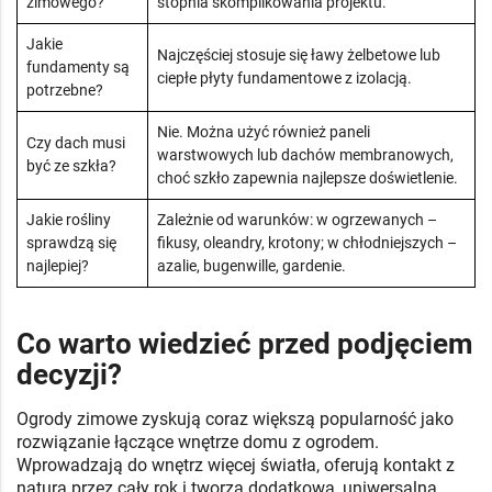
zimowego?
stopnia skomplikowania projektu.
Jakie
Najczęściej stosuje się ławy żelbetowe lub
fundamenty są
ciepłe płyty fundamentowe z izolacją.
potrzebne?
Nie. Można użyć również paneli
Czy dach musi
warstwowych lub dachów membranowych,
być ze szkła?
choć szkło zapewnia najlepsze doświetlenie.
Jakie rośliny
Zależnie od warunków: w ogrzewanych –
sprawdzą się
fikusy, oleandry, krotony; w chłodniejszych –
najlepiej?
azalie, bugenwille, gardenie.
Co warto wiedzieć przed podjęciem
decyzji?
Ogrody zimowe zyskują coraz większą popularność jako
rozwiązanie łączące wnętrze domu z ogrodem.
Wprowadzają do wnętrz więcej światła, oferują kontakt z
naturą przez cały rok i tworzą dodatkową, uniwersalną