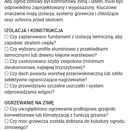
Aby ogród zimowy był komfortowy zimą i latem, musi być
odpowiednio zaprojektowany i wyposażony. Kluczowe
znaczenie mają izolacja, systemy grzewcze i chłodzące
oraz ochrona przed słońcem.
IZOLACJA I KONSTRUKCJA
☐ Czy zaplanowano fundament z izolacją termiczną, aby
zapobiec stratom ciepła?
☐ Czy wybrano profile aluminiowe z przekładkami
termicznymi lub drewno klejone warstwowo?
☐ Czy zastosowano szyby zespolone (minimum
dwukomorowe, najlepiej trzyszybowe)?
☐ Czy dach posiada warstwę przeciwsłoneczną lub szkło
selektywne ograniczające nagrzewanie?
☐ Czy przewidziano szczelne uszczelki i system
odprowadzania wilgoci?
OGRZEWANIE NA ZIMĘ
☐ Czy uwzględniono ogrzewanie podłogowe, grzejniki
konwektorowe lub klimatyzację z funkcją grzania?
☐ Czy moc grzewcza została dobrana do kubatury ogrodu
zimowego?