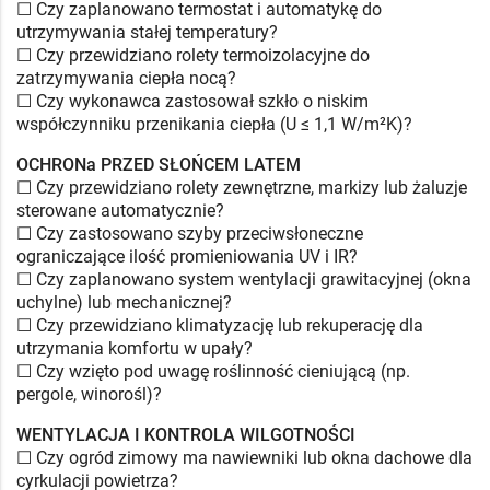
☐ Czy zaplanowano termostat i automatykę do
utrzymywania stałej temperatury?
☐ Czy przewidziano rolety termoizolacyjne do
zatrzymywania ciepła nocą?
☐ Czy wykonawca zastosował szkło o niskim
współczynniku przenikania ciepła (U ≤ 1,1 W/m²K)?
OCHRONa PRZED SŁOŃCEM LATEM
☐ Czy przewidziano rolety zewnętrzne, markizy lub żaluzje
sterowane automatycznie?
☐ Czy zastosowano szyby przeciwsłoneczne
ograniczające ilość promieniowania UV i IR?
☐ Czy zaplanowano system wentylacji grawitacyjnej (okna
uchylne) lub mechanicznej?
☐ Czy przewidziano klimatyzację lub rekuperację dla
utrzymania komfortu w upały?
☐ Czy wzięto pod uwagę roślinność cieniującą (np.
pergole, winorośl)?
WENTYLACJA I KONTROLA WILGOTNOŚCI
☐ Czy ogród zimowy ma nawiewniki lub okna dachowe dla
cyrkulacji powietrza?