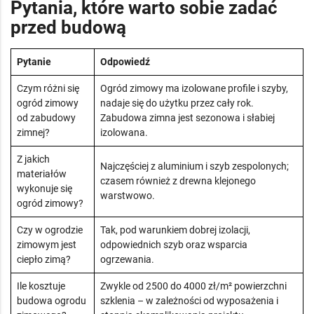
Pytania, które warto sobie zadać
przed budową
Pytanie
Odpowiedź
Czym różni się
Ogród zimowy ma izolowane profile i szyby,
ogród zimowy
nadaje się do użytku przez cały rok.
od zabudowy
Zabudowa zimna jest sezonowa i słabiej
zimnej?
izolowana.
Z jakich
Najczęściej z aluminium i szyb zespolonych;
materiałów
czasem również z drewna klejonego
wykonuje się
warstwowo.
ogród zimowy?
Czy w ogrodzie
Tak, pod warunkiem dobrej izolacji,
zimowym jest
odpowiednich szyb oraz wsparcia
ciepło zimą?
ogrzewania.
Ile kosztuje
Zwykle od 2500 do 4000 zł/m² powierzchni
budowa ogrodu
szklenia – w zależności od wyposażenia i