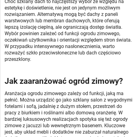
Choć szklany dach to najczęstszy wybór ze względu na
estetykę i doświetlenie, nie jest on jedynym możliwym
rozwiązaniem. Alternatywą mogą być dachy z paneli
warstwowych lub membran dachowych, które oferują
lepszą izolację cieplną, ale ograniczają dostęp światła.
Wybór powinien zależeć od funkcji ogrodu zimowego,
oczekiwań użytkownika i orientacji względem stron świata.
W przypadku intensywnego nasłonecznienia, warto
rozważyć szkło przeciwsłoneczne lub dach częściowo
przeszklony.
Jak zaaranżować ogród zimowy?
Aranżacja ogrodu zimowego zależy od funkcji, jaką ma
pełnić. Można urządzić go jako szklany salon z wygodnymi
fotelami i sofą, jadalnię z dużym stołem, przestrzeń do
pracy z biurkiem i roślinami albo domową oranżerię. W
bardziej luksusowych realizacjach spotyka się też ogrody
zimowe z jacuzzi lub wewnętrznym basenem. Kluczowe
jest, aby układ mebli i dodatków nie zaburzał naturalnego