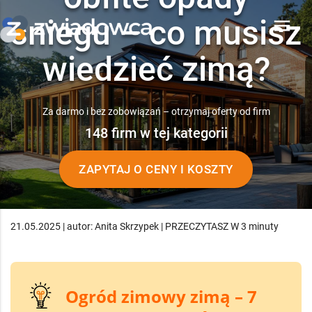
śniegu – co musisz
menu
wiedzieć zimą?
Za darmo i bez zobowiązań – otrzymaj oferty od firm
148 firm w tej kategorii
ZAPYTAJ O CENY I KOSZTY
21.05.2025 | autor: Anita Skrzypek | PRZECZYTASZ W 3 minuty
Ogród zimowy zimą – 7