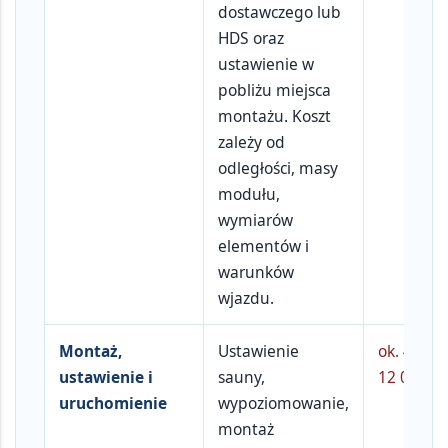
dostawczego lub
HDS oraz
ustawienie w
pobliżu miejsca
montażu. Koszt
zależy od
odległości, masy
modułu,
wymiarów
elementów i
warunków
wjazdu.
Montaż,
Ustawienie
ok.
4 000
ustawienie i
sauny,
12 000 zł
uruchomienie
wypoziomowanie,
montaż