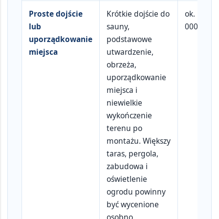
Proste dojście
Krótkie dojście do
ok.
1 500
lub
sauny,
000 zł
uporządkowanie
podstawowe
miejsca
utwardzenie,
obrzeża,
uporządkowanie
miejsca i
niewielkie
wykończenie
terenu po
montażu. Większy
taras, pergola,
zabudowa i
oświetlenie
ogrodu powinny
być wycenione
osobno.