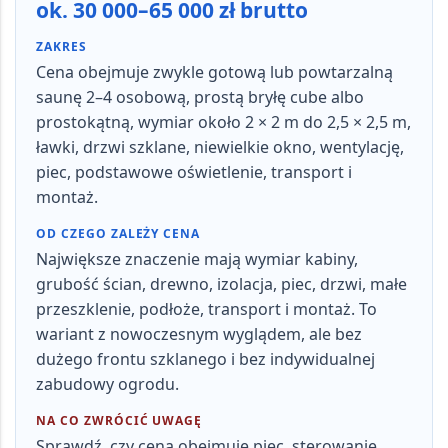
ok. 30 000–65 000 zł brutto
ZAKRES
Cena obejmuje zwykle
gotową lub powtarzalną
saunę 2–4 osobową
, prostą bryłę cube albo
prostokątną, wymiar około
2 × 2 m do 2,5 × 2,5 m
,
ławki, drzwi szklane, niewielkie okno, wentylację,
piec, podstawowe oświetlenie, transport i
montaż.
OD CZEGO ZALEŻY CENA
Największe znaczenie mają
wymiar kabiny,
grubość ścian, drewno, izolacja, piec, drzwi, małe
przeszklenie, podłoże, transport i montaż
. To
wariant z nowoczesnym wyglądem, ale bez
dużego frontu szklanego i bez indywidualnej
zabudowy ogrodu.
NA CO ZWRÓCIĆ UWAGĘ
Sprawdź, czy cena obejmuje
piec, sterowanie,