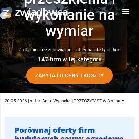
wykonanie na
menu
wymiar
Za darmo i bez zobowiązań – otrzymaj oferty od firm
147 firm w tej kategorii
ZAPYTAJ O CENY I KOSZTY
20.05.2026 | autor: Anita Wysocka | PRZECZYTASZ W 3 minuty
Porównaj oferty firm
budujących sauny ogrodowe