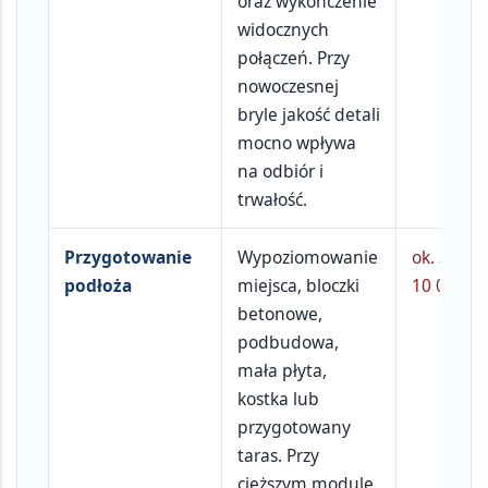
oraz wykończenie
widocznych
połączeń. Przy
nowoczesnej
bryle jakość detali
mocno wpływa
na odbiór i
trwałość.
Przygotowanie
Wypoziomowanie
ok.
3 000
podłoża
miejsca, bloczki
10 000 zł
betonowe,
podbudowa,
mała płyta,
kostka lub
przygotowany
taras. Przy
cięższym module