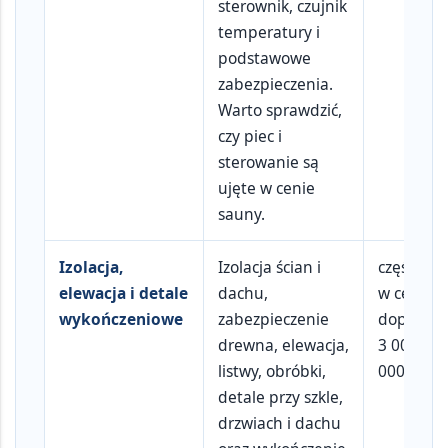
sterownik, czujnik
temperatury i
podstawowe
zabezpieczenia.
Warto sprawdzić,
czy piec i
sterowanie są
ujęte w cenie
sauny.
Izolacja,
Izolacja ścian i
częściow
elewacja i detale
dachu,
w cenie
wykończeniowe
zabezpieczenie
dopłata o
drewna, elewacja,
3 000–12
listwy, obróbki,
000 zł
detale przy szkle,
drzwiach i dachu