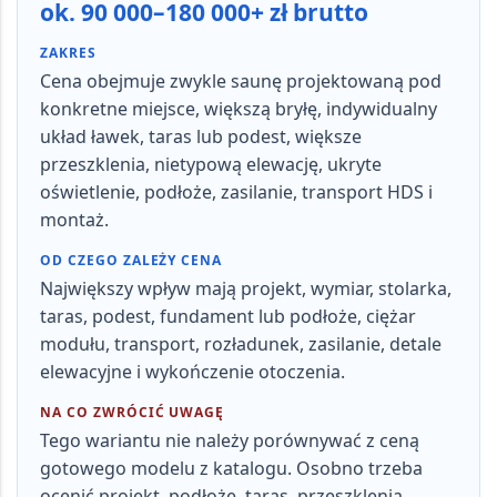
ok. 90 000–180 000+ zł brutto
ZAKRES
Cena obejmuje zwykle
saunę projektowaną pod
konkretne miejsce
, większą bryłę, indywidualny
układ ławek, taras lub podest, większe
przeszklenia, nietypową elewację, ukryte
oświetlenie, podłoże, zasilanie, transport HDS i
montaż.
OD CZEGO ZALEŻY CENA
Największy wpływ mają
projekt, wymiar, stolarka,
taras, podest, fundament lub podłoże, ciężar
modułu, transport, rozładunek, zasilanie, detale
elewacyjne i wykończenie otoczenia
.
NA CO ZWRÓCIĆ UWAGĘ
Tego wariantu nie należy porównywać z ceną
gotowego modelu z katalogu. Osobno trzeba
ocenić
projekt, podłoże, taras, przeszklenia,