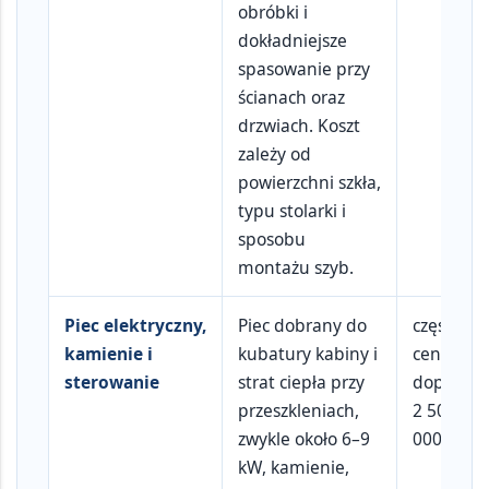
obróbki i
dokładniejsze
spasowanie przy
ścianach oraz
drzwiach. Koszt
zależy od
powierzchni szkła,
typu stolarki i
sposobu
montażu szyb.
Piec elektryczny,
Piec dobrany do
często w
kamienie i
kubatury kabiny i
cenie
sterowanie
strat ciepła przy
dopłata o
przeszkleniach,
2 500–8
zwykle około
6–9
000 zł
kW
, kamienie,