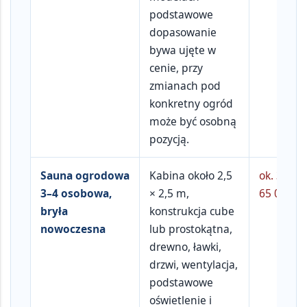
podstawowe
dopasowanie
bywa ujęte w
cenie, przy
zmianach pod
konkretny ogród
może być osobną
pozycją.
Sauna ogrodowa
Kabina około
2,5
ok.
35 00
3–4 osobowa,
× 2,5 m
,
65 000 zł
bryła
konstrukcja cube
nowoczesna
lub prostokątna,
drewno, ławki,
drzwi, wentylacja,
podstawowe
oświetlenie i