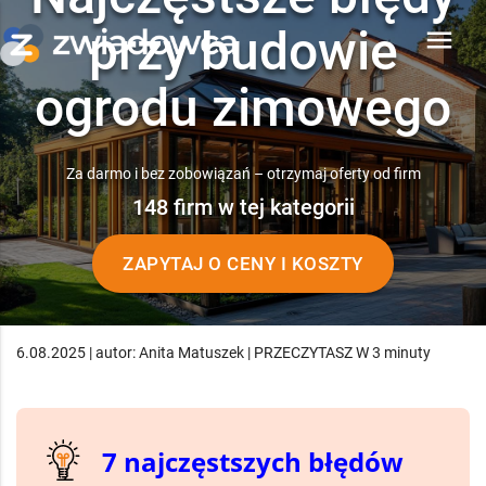
przy budowie
menu
ogrodu zimowego
Za darmo i bez zobowiązań – otrzymaj oferty od firm
148 firm w tej kategorii
ZAPYTAJ O CENY I KOSZTY
6.08.2025 | autor: Anita Matuszek | PRZECZYTASZ W 3 minuty
7 najczęstszych błędów