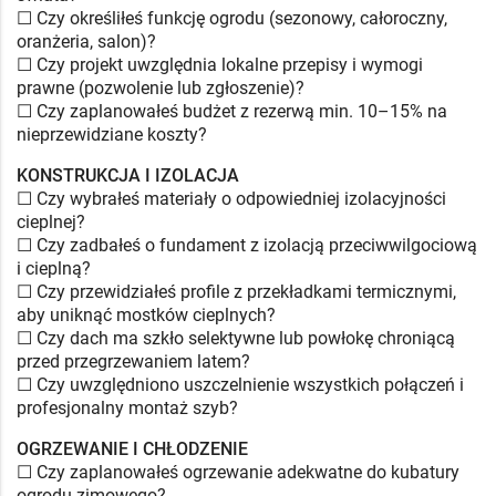
☐ Czy określiłeś funkcję ogrodu (sezonowy, całoroczny,
oranżeria, salon)?
☐ Czy projekt uwzględnia lokalne przepisy i wymogi
prawne (pozwolenie lub zgłoszenie)?
☐ Czy zaplanowałeś budżet z rezerwą min. 10–15% na
nieprzewidziane koszty?
KONSTRUKCJA I IZOLACJA
☐ Czy wybrałeś materiały o odpowiedniej izolacyjności
cieplnej?
☐ Czy zadbałeś o fundament z izolacją przeciwwilgociową
i cieplną?
☐ Czy przewidziałeś profile z przekładkami termicznymi,
aby uniknąć mostków cieplnych?
☐ Czy dach ma szkło selektywne lub powłokę chroniącą
przed przegrzewaniem latem?
☐ Czy uwzględniono uszczelnienie wszystkich połączeń i
profesjonalny montaż szyb?
OGRZEWANIE I CHŁODZENIE
☐ Czy zaplanowałeś ogrzewanie adekwatne do kubatury
ogrodu zimowego?