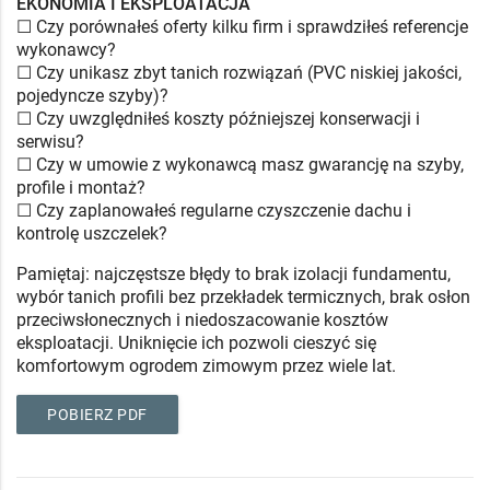
EKONOMIA I EKSPLOATACJA
☐ Czy porównałeś oferty kilku firm i sprawdziłeś referencje
wykonawcy?
☐ Czy unikasz zbyt tanich rozwiązań (PVC niskiej jakości,
pojedyncze szyby)?
☐ Czy uwzględniłeś koszty późniejszej konserwacji i
serwisu?
☐ Czy w umowie z wykonawcą masz gwarancję na szyby,
profile i montaż?
☐ Czy zaplanowałeś regularne czyszczenie dachu i
kontrolę uszczelek?
Pamiętaj: najczęstsze błędy to brak izolacji fundamentu,
wybór tanich profili bez przekładek termicznych, brak osłon
przeciwsłonecznych i niedoszacowanie kosztów
eksploatacji. Uniknięcie ich pozwoli cieszyć się
komfortowym ogrodem zimowym przez wiele lat.
POBIERZ PDF