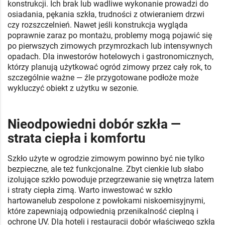
konstrukcji. Ich brak lub wadliwe wykonanie prowadzi do
osiadania, pękania szkła, trudności z otwieraniem drzwi
czy rozszczelnień. Nawet jeśli konstrukcja wygląda
poprawnie zaraz po montażu, problemy mogą pojawić się
po pierwszych zimowych przymrozkach lub intensywnych
opadach. Dla inwestorów hotelowych i gastronomicznych,
którzy planują użytkować ogród zimowy przez cały rok, to
szczególnie ważne — źle przygotowane podłoże może
wykluczyć obiekt z użytku w sezonie.
Nieodpowiedni dobór szkła —
strata ciepła i komfortu
Szkło użyte w ogrodzie zimowym powinno być nie tylko
bezpieczne, ale też funkcjonalne. Zbyt cienkie lub słabo
izolujące szkło powoduje przegrzewanie się wnętrza latem
i straty ciepła zimą. Warto inwestować w szkło
hartowanelub zespolone z powłokami niskoemisyjnymi,
które zapewniają odpowiednią przenikalność cieplną i
ochronę UV. Dla hoteli i restauracji dobór właściwego szkła