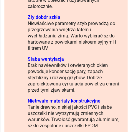
istotne w obiektach użytkowanych
całorocznie.
Zły dobór szkła
Niewłaściwe parametry szyb prowadzą do
przegrzewania wnętrza latem i
wychładzania zimą. Warto wybierać szkło
hartowane z powłokami niskoemisyjnymi i
filtrem UV.
Słaba wentylacja
Brak nawiewników i otwieranych okien
powoduje kondensację pary, zapach
stęchlizny i rozwój grzybów. Dobrze
zaprojektowana cyrkulacja powietrza chroni
przed tymi zjawiskami.
Nietrwałe materiały konstrukcyjne
Tanie drewno, niskiej jakości PVC i słabe
uszczelki nie wytrzymują zmiennych
warunków. Trwałość gwarantują aluminium,
szkło zespolone i uszczelki EPDM.