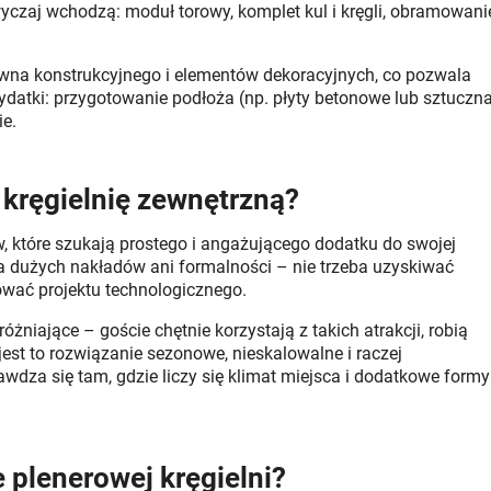
czaj wchodzą: moduł torowy, komplet kul i kręgli, obramowani
ewna konstrukcyjnego i elementów dekoracyjnych, co pozwala
datki: przygotowanie podłoża (np. płyty betonowe lub sztuczn
ie.
kręgielnię zewnętrzną?
w, które szukają prostego i angażującego dodatku do swojej
aga dużych nakładów ani formalności – nie trzeba uzyskiwać
wać projektu technologicznego.
niające – goście chętnie korzystają z takich atrakcji, robią
 jest to rozwiązanie sezonowe, nieskalowalne i raczej
rawdza się tam, gdzie liczy się klimat miejsca i dodatkowe formy
 plenerowej kręgielni?