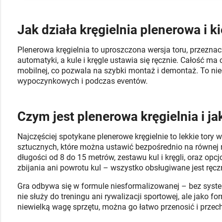
Jak działa kręgielnia plenerowa i 
Plenerowa kręgielnia to uproszczona wersja toru, przezn
automatyki, a kule i kręgle ustawia się ręcznie. Całość ma
mobilnej, co pozwala na szybki montaż i demontaż. To nied
wypoczynkowych i podczas eventów.
Czym jest plenerowa kręgielnia i ja
Najczęściej spotykane plenerowe kręgielnie to lekkie tor
sztucznych, które można ustawić bezpośrednio na równej n
długości od 8 do 15 metrów, zestawu kul i kręgli, oraz op
zbijania ani powrotu kul – wszystko obsługiwane jest ręcz
Gra odbywa się w formule niesformalizowanej – bez syst
nie służy do treningu ani rywalizacji sportowej, ale jako
niewielką wagę sprzętu, można go łatwo przenosić i prz