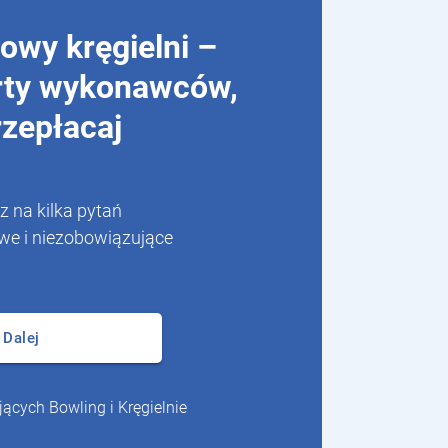
wy kręgielni –
rty wykonawców,
rzepłacaj
 na kilka pytań
we i niezobowiązujące
Dalej
jących Bowling i Kręgielnie