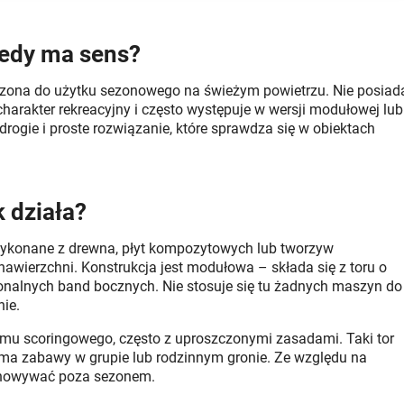
kiedy ma sens?
aczona do użytku sezonowego na świeżym powietrzu. Nie posiad
 charakter rekreacyjny i często występuje w wersji modułowej lub
rogie i proste rozwiązanie, które sprawdza się w obiektach
k działa?
y wykonane z drewna, płyt kompozytowych lub tworzyw
awierzchni. Konstrukcja jest modułowa – składa się z toru o
cjonalnych band bocznych. Nie stosuje się tu żadnych maszyn do
nie.
emu scoringowego, często z uproszczonymi zasadami. Taki tor
 forma zabawy w grupie lub rodzinnym gronie. Ze względu na
echowywać poza sezonem.