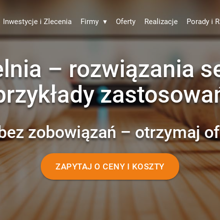
Inwestycje i Zlecenia
Firmy
▾
Oferty
Realizacje
Porady i R
lnia – rozwiązania s
przykłady zastosowa
bez zobowiązań – otrzymaj of
ZAPYTAJ O CENY I KOSZTY