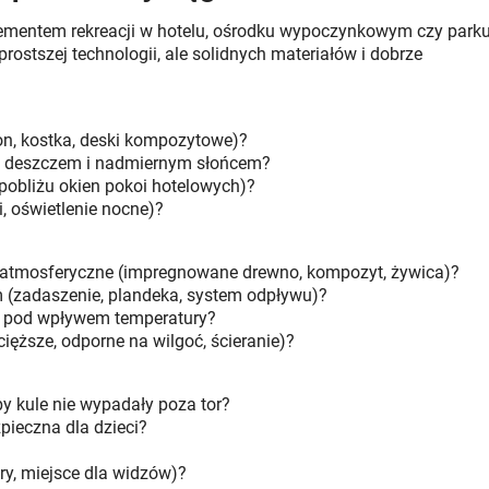
elementem rekreacji w hotelu, ośrodku wypoczynkowym czy park
rostszej technologii, ale solidnych materiałów i dobrze
on, kostka, deski kompozytowe)?
d deszczem i nadmiernym słońcem?
 pobliżu okien pokoi hotelowych)?
i, oświetlenie nocne)?
 atmosferyczne (impregnowane drewno, kompozyt, żywica)?
 (zadaszenie, plandeka, system odpływu)?
om pod wpływem temperatury?
ięższe, odporne na wilgoć, ścieranie)?
by kule nie wypadały poza tor?
pieczna dla dzieci?
ry, miejsce dla widzów)?