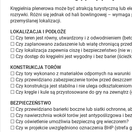
Kręgielnia plenerowa może być atrakcją turystyczną lub 
rozrywki. Różni się jednak od hali bowlingowej – wymaga p
przemyślanej lokalizacji.
LOKALIZACJA I PODŁOŻE
☐ Czy teren jest równy, utwardzony i z odwodnieniem (bet
☐ Czy zaplanowano zadaszenie lub wiatę chroniącą prze
☐ Czy lokalizacja zapewnia ciszę i bezpieczeństwo (nie w
☐ Czy dostęp do kręgielni jest wygodny i bez barier (ścieżk
KONSTRUKCJA TORÓW
☐ Czy tory wykonano z materiałów odpornych na warunki
☐ Czy przewidziano zabezpieczenie torów przed deszczem
☐ Czy konstrukcja jest stabilna i nie ulega odkształceni
☐ Czy kręgle i kule są przystosowane do gry na zewnątrz (c
BEZPIECZEŃSTWO
☐ Czy przewidziano barierki boczne lub siatki ochronne, a
☐ Czy nawierzchnia wokół torów jest antypoślizgowa i bez
☐ Czy oświetlenie umożliwia bezpieczną grę wieczorem?
☐ Czy w projekcie uwzględniono oznaczenia BHP (strefa g