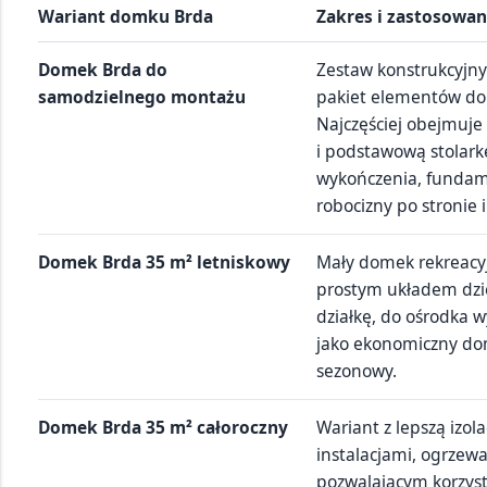
Wariant domku Brda
Zakres i zastosowan
Domek Brda do
Zestaw konstrukcyjn
samodzielnego montażu
pakiet elementów do 
Najczęściej obejmuje 
i podstawową stolark
wykończenia, fundamen
robocizny po stronie 
Domek Brda 35 m² letniskowy
Mały domek rekreacyj
prostym układem dzi
działkę, do ośrodka
jako ekonomiczny d
sezonowy.
Domek Brda 35 m² całoroczny
Wariant z lepszą izolac
instalacjami, ogrze
pozwalającym korzyst