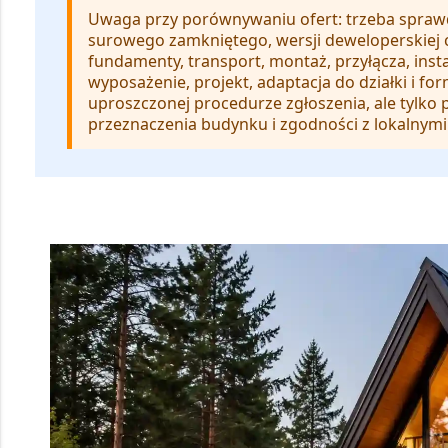
Uwaga przy porównywaniu ofert:
trzeba sprawd
surowego zamkniętego, wersji deweloperskiej
fundamenty, transport, montaż, przyłącza, instal
wyposażenie, projekt, adaptacja do działki i f
uproszczonej procedurze zgłoszenia, ale tylko 
przeznaczenia budynku i zgodności z lokalnymi