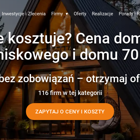
Inwestycje i Zlecenia
Firmy
▾
Oferty
Realizacje
Porady i R
 kosztuje? Cena do
tniskowego i domu 70
bez zobowiązań – otrzymaj of
116 firm w tej kategorii
ZAPYTAJ O CENY I KOSZTY