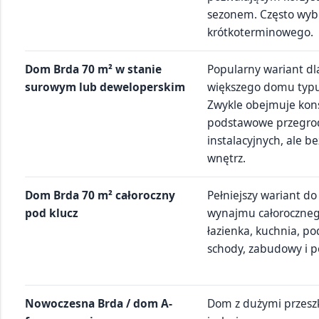
sezonem. Często wyb
krótkoterminowego.
Dom Brda 70 m² w stanie
Popularny wariant dl
surowym lub deweloperskim
większego domu typu
Zwykle obejmuje konst
podstawowe przegrody
instalacyjnych, ale 
wnętrz.
Dom Brda 70 m² całoroczny
Pełniejszy wariant do
pod klucz
wynajmu całorocznego:
łazienka, kuchnia, po
schody, zabudowy i 
Nowoczesna Brda / dom A-
Dom z dużymi przeszk