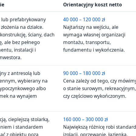
ie
Orientacyjny koszt netto
y lub prefabrykowany
40 000 – 120 000 zł
złożenia na działce.
Najtańszy na wejściu, ale
konstrukcję, ściany, dach
wymaga własnej organizacji
ę, ale bez pełnego
montażu, transportu,
tu, instalacji i
fundamentu i wykończenia.
inwestora.
ny z antresolą lub
90 000 – 180 000 zł
ennym, wybierany na
Cena zależy od tego, czy mówim
 wypoczynkowego albo
o stanie surowym, rekreacyjnym,
omek na wynajem
czy częściowo wykończonym.
ją, cieplejszą stolarką,
160 000 – 300 000 zł
waniem i standardem
Największą różnicę robi standar
ać z obiektu poza
izolacji, ogrzewanie, łazienka,