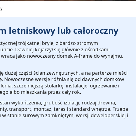
ty
m letniskowy lub całoroczny
ycznej trójkątnej bryle, z bardzo stromym
ie. Dawniej kojarzył się głównie z ośrodkami
iś wraca jako nowoczesny domek A-frame do wynajmu,
ję dużej części ścian zewnętrznych, a na parterze mieści
solę. Nowoczesne wersje różnią się od dawnych domków
enia, szczelniejszą stolarkę, instalacje, ogrzewanie i
o albo mieszkania przez cały rok.
stan wykończenia, grubość izolacji, rodzaj drewna,
nty, transport, montaż, taras i standard wnętrza
. Trzeba
u w stanie surowym zamkniętym, wersji deweloperskiej i