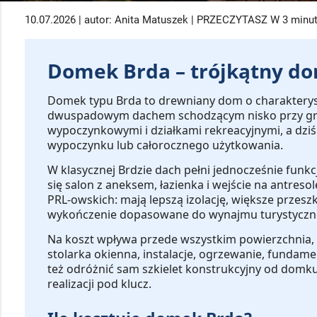
10.07.2026 | autor: Anita Matuszek | PRZECZYTASZ W 3 minu
Domek Brda – trójkątny do
Domek typu Brda
to drewniany dom o charakteryst
dwuspadowym dachem schodzącym nisko przy grunc
wypoczynkowymi i działkami rekreacyjnymi, a dz
wypoczynku lub całorocznego użytkowania.
W klasycznej Brdzie dach pełni jednocześnie funkc
się salon z aneksem, łazienka i wejście na antre
PRL-owskich: mają lepszą izolację, większe przeszkl
wykończenie dopasowane do wynajmu turystyczneg
Na koszt wpływa przede wszystkim
powierzchnia, 
stolarka okienna, instalacje, ogrzewanie, fundame
też odróżnić sam szkielet konstrukcyjny od domk
realizacji pod klucz.