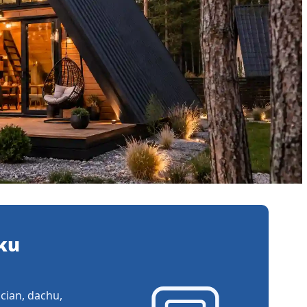
ku
cian, dachu,