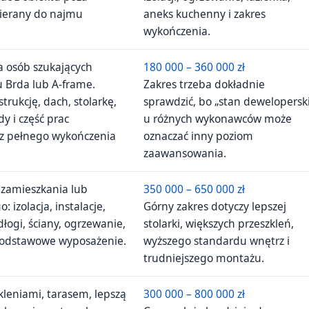
ierany do najmu
aneks kuchenny i zakres
wykończenia.
a osób szukających
180 000 – 360 000 zł
 Brda lub A-frame.
Zakres trzeba dokładnie
rukcję, dach, stolarkę,
sprawdzić, bo „stan dewelopersk
 i część prac
u różnych wykonawców może
bez pełnego wykończenia
oznaczać inny poziom
zaawansowania.
 zamieszkania lub
350 000 – 650 000 zł
 izolacja, instalacje,
Górny zakres dotyczy lepszej
dłogi, ściany, ogrzewanie,
stolarki, większych przeszkleń,
podstawowe wyposażenie.
wyższego standardu wnętrz i
trudniejszego montażu.
leniami, tarasem, lepszą
300 000 – 800 000 zł