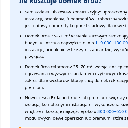
Ile kosztuje domek Brda?
Sam szkielet lub zestaw konstrukcyjny:
uproszczony 
instalacji, ocieplenia, fundamentów i robocizny w
jest gotowy domek, tylko punkt startowy dla inwesto
Domek Brda 35–70 m² w stanie surowym zamknięt
budynku kosztują najczęściej około
110 000–190 000
instalacje, ocieplenie w lepszym standardzie, wykoń
przyłącza.
Domek Brda całoroczny 35–70 m²:
wersja z ocieplen
ogrzewania i wyższym standardem użytkowym kosz
zakres dla inwestorów, którzy chcą domek rekreacy
premium.
Nowoczesna Brda pod klucz lub premium:
większy 
izolacją, kompletnymi instalacjami, wykończoną ła
wnętrzem kosztuje najczęściej około
300 000–650 00
modułowych, deweloperskich lub premium, które 