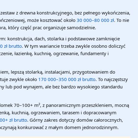
zestaw z drewna konstrukcyjnego, bez pełnego wykończenia,
ykończeniowej, może kosztować około
30 000–80 000 zł
. To nie
ra, który część prac organizuje samodzielnie.
ym:
konstrukcja, dach, stolarka i podstawowe zamknięcie
 zł brutto
. W tym wariancie trzeba zwykle osobno doliczyć
czenie, łazienkę, kuchnię, ogrzewanie, fundamenty i
iem, lepszą stolarką, instalacjami, przygotowaniem do
tuje zwykle około
170 000–350 000 zł brutto
. To najczęstszy
jny lub pod wynajem, ale bez bardzo wysokiego standardu
domek 70–100+ m², z panoramicznym przeszkleniem, mocną
zienką, kuchnią, ogrzewaniem, tarasem i dopracowanym
0+ zł brutto
. Górny zakres dotyczy domów całorocznych,
zaczynają konkurować z małym domem jednorodzinnym.