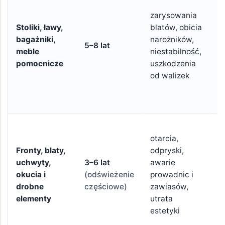
o
zarysowania
c
Stoliki, ławy,
blatów, obicia
k
bagażniki,
narożników,
z
5–8 lat
meble
niestabilność,
c
pomocnicze
uszkodzenia
e
od walizek
b
g
z
C
otarcia,
m
Fronty, blaty,
odpryski,
c
uchwyty,
3–6 lat
awarie
z
okucia i
(odświeżenie
prowadnic i
o
drobne
częściowe)
zawiasów,
w
elementy
utrata
p
estetyki
p
k