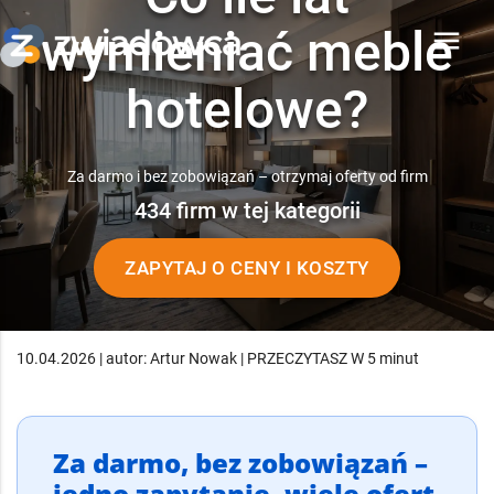
wymieniać meble
menu
hotelowe?
Za darmo i bez zobowiązań – otrzymaj oferty od firm
434 firm w tej kategorii
ZAPYTAJ O CENY I KOSZTY
10.04.2026 | autor: Artur Nowak | PRZECZYTASZ W 5 minut
Za darmo, bez zobowiązań –
jedno zapytanie, wiele ofert