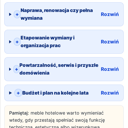
Naprawa, renowacja czy pełna
+
Rozwiń
wymiana
Etapowanie wymiany i
+
Rozwiń
organizacja prac
Powtarzalność, serwis i przyszłe
+
Rozwiń
domówienia
+
Budżet i plan na kolejne lata
Rozwiń
Pamiętaj:
meble hotelowe warto wymieniać
wtedy, gdy przestają spełniać swoją funkcję
techniczną, estetyczną albo wizerunkową.