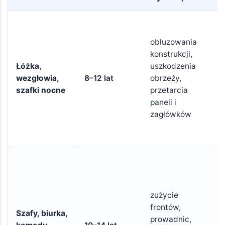
W
p
obluzowania
c
konstrukcji,
o
Łóżka,
uszkodzenia
w
wezgłowia,
8–12 lat
obrzeży,
ł
szafki nocne
przetarcia
n
paneli i
t
zagłówków
z
t
T
n
g
zużycie
P
frontów,
k
Szafy, biurka,
prowadnic,
c