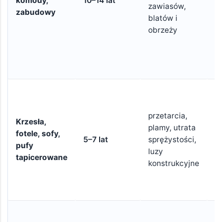
komody,
10–14 lat
zawiasów,
w
zabudowy
blatów i
w
obrzeży
f
a
z
k
T
n
przetarcia,
s
Krzesła,
plamy, utrata
w
fotele, sofy,
5–7 lat
sprężystości,
m
pufy
luzy
C
tapicerowane
konstrukcyjne
s
o
ta
W