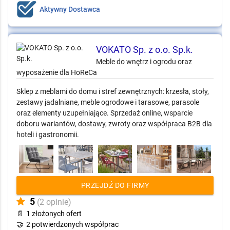
📄
2 złożonych ofert
Aktywny Dostawca
VOKATO Sp. z o.o. Sp.k.
Meble do wnętrz i ogrodu oraz wyposażenie dla HoReCa
Sklep z meblami do domu i stref zewnętrznych: krzesła, stoły,
zestawy jadalniane, meble ogrodowe i tarasowe, parasole
oraz elementy uzupełniające. Sprzedaż online, wsparcie
doboru wariantów, dostawy, zwroty oraz współpraca B2B dla
hoteli i gastronomii.
PRZEJDŹ DO FIRMY
5
(2 opinie)
📄
1 złożonych ofert