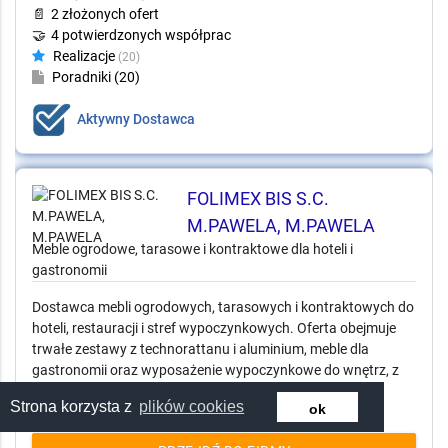
5
(21 opinie)
📄
2 złożonych ofert
🤝
4 potwierdzonych współprac
Realizacje
(20)
Poradniki (20)
Aktywny Dostawca
FOLIMEX BIS S.C. M.PAWELA, M.PAWELA
Meble ogrodowe, tarasowe i kontraktowe dla hoteli i
gastronomii
Dostawca mebli ogrodowych, tarasowych i kontraktowych do
hoteli, restauracji i stref wypoczynkowych. Oferta obejmuje
trwałe zestawy z technorattanu i aluminium, meble dla
gastronomii oraz wyposażenie wypoczynkowe do wnętrz, z
myślą o intensywnym użytkowaniu i spójnej aranżacji.
Strona korzysta z
plików cookies
ok
PRZEJDŹ DO FIRMY