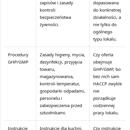
zapisów i zasady
dopasowana
kontroli
do konkretnej
bezpieczeństwa
działalności, a
żywności.
nie tylko do
ogólnego
typu lokalu.
Procedury
Zasady higieny, mycia,
Czy oferta
GHP/GMP
dezynfekcji, przyjęcia
obejmuje
towaru,
GHP/GMP, bo
magazynowania,
bez nich sam
kontroli temperatur,
HACCP zwykle
gospodarki odpadami,
nie
personelu i
porządkuje
zabezpieczenia przed
codziennej
szkodnikami.
pracy lokalu.
Instrukcje
Instrukcje dla kuchni,
Czy instrukcje