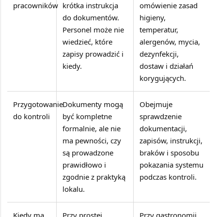
pracowników
krótka instrukcja
omówienie zasad
do dokumentów.
higieny,
Personel może nie
temperatur,
wiedzieć, które
alergenów, mycia,
zapisy prowadzić i
dezynfekcji,
kiedy.
dostaw i działań
korygujących.
Przygotowanie
Dokumenty mogą
Obejmuje
do kontroli
być kompletne
sprawdzenie
formalnie, ale nie
dokumentacji,
ma pewności, czy
zapisów, instrukcji,
są prowadzone
braków i sposobu
prawidłowo i
pokazania systemu
zgodnie z praktyką
podczas kontroli.
lokalu.
Kiedy ma
Przy prostej
Przy gastronomii,