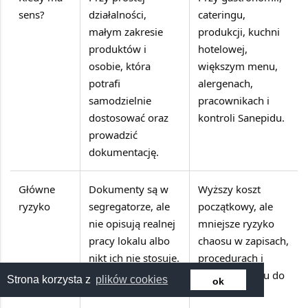
sens?
działalności,
cateringu,
małym zakresie
produkcji, kuchni
produktów i
hotelowej,
osobie, która
większym menu,
potrafi
alergenach,
samodzielnie
pracownikach i
dostosować oraz
kontroli Sanepidu.
prowadzić
dokumentację.
Główne
Dokumenty są w
Wyższy koszt
ryzyko
segregatorze, ale
początkowy, ale
nie opisują realnej
mniejsze ryzyko
pracy lokalu albo
chaosu w zapisach,
nikt ich nie stosuje.
procedurach i
przygotowaniu do
Strona korzysta z
plików cookies
ok
kontroli.