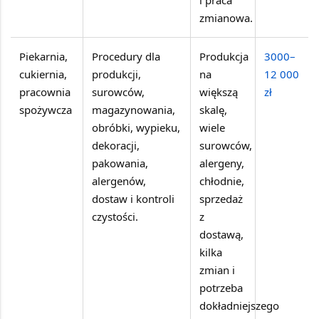
i praca
zmianowa.
Piekarnia,
Procedury dla
Produkcja
3000–
cukiernia,
produkcji,
na
12 000
pracownia
surowców,
większą
zł
spożywcza
magazynowania,
skalę,
obróbki, wypieku,
wiele
dekoracji,
surowców,
pakowania,
alergeny,
alergenów,
chłodnie,
dostaw i kontroli
sprzedaż
czystości.
z
dostawą,
kilka
zmian i
potrzeba
dokładniejszego