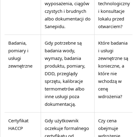
wyposażenia, ciągów
technologiczny
czystych i brudnych
i konsultacje
albo dokumentacji do
lokalu przed
Sanepidu.
otwarciem?
Badania,
Gdy potrzebne są
Które badania
pomiary i
badania wody,
i usługi
usługi
wymazy, badania
zewnętrzne są
zewnętrzne
produktu, pomiary,
konieczne, a
DDD, przeglądy
które nie
sprzętu, kalibracje
wchodzą w
termometrów albo
cenę
inne usługi poza
wdrożenia?
dokumentacją.
Certyfikat
Gdy użytkownik
Czy cena
HACCP
oczekuje formalnego
obejmuje
certyfikatu od
wdrożenie