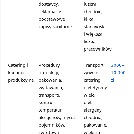
dostawcy,
luzem,
reklamacje i
chłodnie,
podstawowe
kilka
zapisy sanitarne.
stanowisk
i większa
liczba
pracowników.
Catering i
Procedury
Transport
3000–
kuchnia
produkcji,
żywności,
10 000
produkcyjna
pakowania,
catering
zł
wydawania,
dietetyczny,
transportu,
wiele
kontroli
diet,
temperatur,
alergeny,
alergenów, mycia
chłodnia,
pojemników,
pakowanie,
zwrotów i
większa