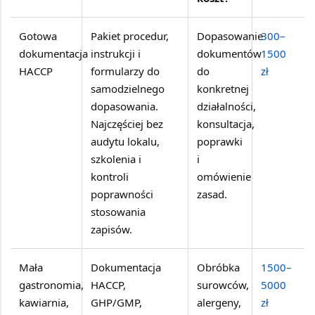
Gotowa
Pakiet procedur,
Dopasowanie
300–
dokumentacja
instrukcji i
dokumentów
1500
HACCP
formularzy do
do
zł
samodzielnego
konkretnej
dopasowania.
działalności,
Najczęściej bez
konsultacja,
audytu lokalu,
poprawki
szkolenia i
i
kontroli
omówienie
poprawności
zasad.
stosowania
zapisów.
Mała
Dokumentacja
Obróbka
1500–
gastronomia,
HACCP,
surowców,
5000
kawiarnia,
GHP/GMP,
alergeny,
zł