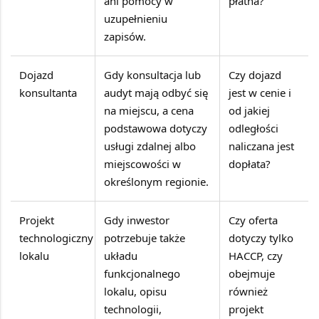
ani pomocy w
płatna?
uzupełnieniu
zapisów.
Dojazd
Gdy konsultacja lub
Czy dojazd
konsultanta
audyt mają odbyć się
jest w cenie i
na miejscu, a cena
od jakiej
podstawowa dotyczy
odległości
usługi zdalnej albo
naliczana jest
miejscowości w
dopłata?
określonym regionie.
Projekt
Gdy inwestor
Czy oferta
technologiczny
potrzebuje także
dotyczy tylko
lokalu
układu
HACCP, czy
funkcjonalnego
obejmuje
lokalu, opisu
również
technologii,
projekt