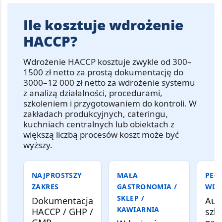
Ile kosztuje wdrożenie
HACCP?
Wdrożenie HACCP
kosztuje zwykle od
300–
1500 zł netto za prostą dokumentację
do
3000–12 000 zł netto za wdrożenie systemu
z analizą działalności, procedurami,
szkoleniem i przygotowaniem do kontroli
. W
zakładach produkcyjnych, cateringu,
kuchniach centralnych lub obiektach z
większą liczbą procesów koszt może być
wyższy.
NAJPROSTSZY
MAŁA
PEŁN
ZAKRES
GASTRONOMIA /
WDR
SKLEP /
Dokumentacja
Aud
KAWIARNIA
HACCP / GHP /
szko