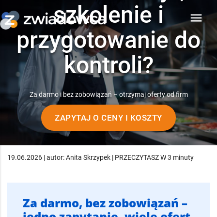
szkolenie i
menu
przygotowanie do
kontroli?
Za darmo i bez zobowiązań – otrzymaj oferty od firm
ZAPYTAJ O CENY I KOSZTY
19.06.2026 | autor: Anita Skrzypek | PRZECZYTASZ W 3 minuty
Za darmo, bez zobowiązań –
jedno zapytanie, wiele ofert