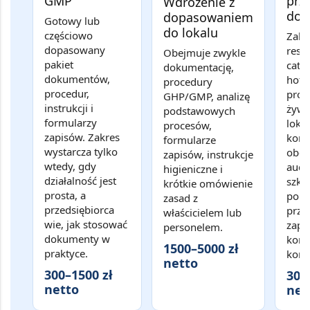
GMP
prz
Wdrożenie z
do 
dopasowaniem
Gotowy lub
do lokalu
częściowo
Zakr
dopasowany
resta
Obejmuje zwykle
pakiet
cate
dokumentację,
dokumentów,
hote
procedury
procedur,
prod
GHP/GMP, analizę
instrukcji i
żywn
podstawowych
formularzy
loka
procesów,
zapisów. Zakres
kont
formularze
wystarcza tylko
obe
zapisów, instrukcje
wtedy, gdy
audy
higieniczne i
działalność jest
szkol
krótkie omówienie
prosta, a
popr
zasad z
przedsiębiorca
przy
właścicielem lub
wie, jak stosować
zapi
personelem.
dokumenty w
kons
1500–5000 zł
praktyce.
kont
netto
300–1500 zł
300
netto
net