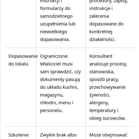
instrukcji i
procedury, zapisy,
formularzy do
instrukcje i
samodzielnego
zalecenia
uzupełnienia lub
dopasowane do
niewielkiego
konkretnej
dopasowania.
działalności.
Dopasowanie
Ograniczone.
Konsultant
do lokalu
Właściciel musi
analizuje procesy,
sam sprawdzić, czy
stanowiska,
dokumenty pasują
sposób pracy,
do układu kuchni,
przechowywanie
magazynu,
żywności,
chłodni, menu i
alergeny,
personelu.
temperatury i
obieg surowców.
Szkolenie
Zwykle brak albo
Może obejmować