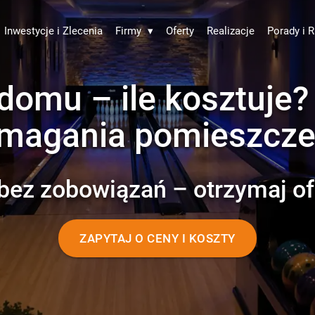
Inwestycje i Zlecenia
Firmy
▾
Oferty
Realizacje
Porady i R
 domu – ile kosztuje?
magania pomieszcze
bez zobowiązań – otrzymaj of
ZAPYTAJ O CENY I KOSZTY