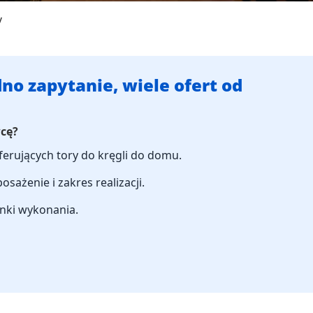
y
no zapytanie, wiele ofert od
wcę?
oferujących tory do kręgli do domu.
sażenie i zakres realizacji.
unki wykonania.