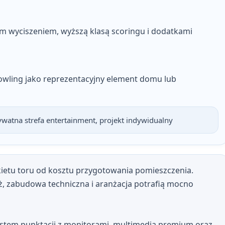
m wyciszeniem, wyższą klasą scoringu i dodatkami
bowling jako reprezentacyjny element domu lub
watna strefa entertainment, projekt indywidualny
ietu toru od kosztu przygotowania pomieszczenia.
ż, zabudowa techniczna i aranżacja potrafią mocno
system punktacji z monitorami, multimedia premium oraz