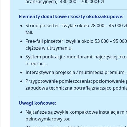
aranżacyjnych):
430 000 – 700 000+ zł
Elementy dodatkowe i koszty okołozakupowe:
String pinsetter
: zwykle około
28 000 – 45 000 z
fall.
Free-fall pinsetter
: zwykle około
53 000 – 95 000
cięższe w utrzymaniu.
System punktacji z monitorami
: najczęściej ok
integracji.
Interaktywna projekcja / multimedia premium
:
Przygotowanie pomieszczenia
: poziomowanie p
zabudowa techniczna potrafią znacząco podni
Uwagi końcowe:
Najtańsze są zwykle kompaktowe instalacje min
pełnowymiarowy tor.