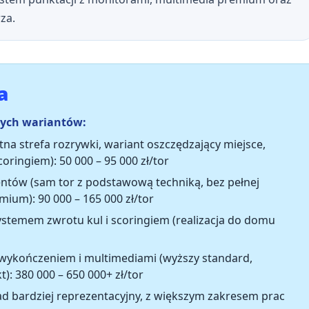
za.
a
nych wariantów:
na strefa rozrywki, wariant oszczędzający miejsce,
coringiem):
50 000 – 95 000 zł/tor
entów
(sam tor z podstawową techniką, bez pełnej
emium):
90 000 – 165 000 zł/tor
stemem zwrotu kul i scoringiem
(realizacja do domu
wykończeniem i multimediami
(wyższy standard,
t):
380 000 – 650 000+ zł/tor
ad bardziej reprezentacyjny, z większym zakresem prac