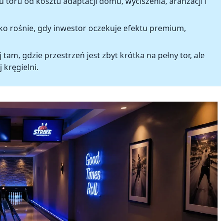
u toru
od kosztu adaptacji domu, wyciszenia, aranżacji i
ko rośnie, gdy inwestor oczekuje efektu premium,
tam, gdzie przestrzeń jest zbyt krótka na pełny tor, ale
 kręgielni.