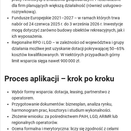
dla firm planujących większą działalność (również usługowo-
rozrywkową).
Fundusze Europejskie 2021–2027 – w ramach których trwa
nabór od 24 czerwca 2025 r. do 3 września 2026 r. Inwestycje
mogą dotyczyć zarówno budowy obiektów rekreacyjnych, jak i
ich wyposażenia.
Regionalne RPO i LGD – w zależności od województwa i grupy
działania możliwe jest uzyskanie dotacji pokrywającej 50–65%
kosztów kwalifikowanych. W niektórych przypadkach górny
limit wsparcia sięga nawet 900 000 zł.
Proces aplikacji – krok po kroku
Wybór formy wsparcia: dotacja, leasing, partnerstwo z
operatorem.
Przygotowanie dokumentów: biznesplan, analiza rynku,
harmonogram prac, kosztorys i studium wykonalności.
Złożenie wniosku: za pośrednictwem PAIH, LGD, ARiMR lub
regionalnych operatorów.
Ocena formalna i merytoryczna: liczy się zgodność z celami