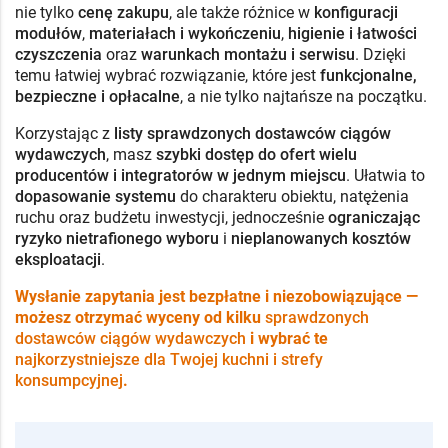
nie tylko
cenę zakupu
, ale także różnice w
konfiguracji
modułów
,
materiałach i wykończeniu
,
higienie i łatwości
czyszczenia
oraz
warunkach montażu i serwisu
. Dzięki
temu łatwiej wybrać rozwiązanie, które jest
funkcjonalne,
bezpieczne i opłacalne
, a nie tylko najtańsze na początku.
Korzystając z
listy sprawdzonych dostawców ciągów
wydawczych
, masz
szybki dostęp do ofert wielu
producentów i integratorów w jednym miejscu
. Ułatwia to
dopasowanie systemu
do charakteru obiektu, natężenia
ruchu oraz budżetu inwestycji, jednocześnie
ograniczając
ryzyko nietrafionego wyboru
i
nieplanowanych kosztów
eksploatacji
.
Wysłanie zapytania jest bezpłatne i niezobowiązujące —
możesz otrzymać wyceny od kilku
sprawdzonych
dostawców ciągów wydawczych
i wybrać te
najkorzystniejsze dla Twojej kuchni i strefy
konsumpcyjnej
.