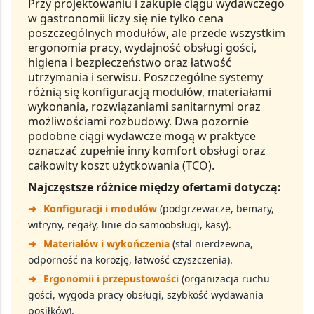
Przy projektowaniu i zakupie
ciągu wydawczego
w gastronomii liczy się nie tylko
cena
poszczególnych modułów
, ale przede wszystkim
ergonomia pracy
,
wydajność obsługi gości
,
higiena i bezpieczeństwo
oraz
łatwość
utrzymania i serwisu
. Poszczególne systemy
różnią się konfiguracją modułów, materiałami
wykonania, rozwiązaniami sanitarnymi oraz
możliwościami rozbudowy. Dwa pozornie
podobne ciągi wydawcze mogą w praktyce
oznaczać zupełnie inny
komfort obsługi
oraz
całkowity koszt użytkowania (TCO)
.
Najczęstsze różnice między ofertami dotyczą:
➜
Konfiguracji i modułów
(podgrzewacze, bemary,
witryny, regały, linie do samoobsługi, kasy).
➜
Materiałów i wykończenia
(stal nierdzewna,
odporność na korozję, łatwość czyszczenia).
➜
Ergonomii i przepustowości
(organizacja ruchu
gości, wygoda pracy obsługi, szybkość wydawania
posiłków).