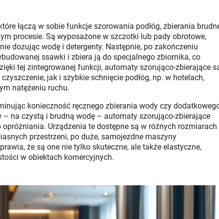
tóre łączą w sobie funkcje szorowania podłóg, zbierania brudn
ym procesie. Są wyposażone w szczotki lub pady obrotowe,
nie dozując wodę i detergenty. Następnie, po zakończeniu
dowanej ssawki i zbiera ją do specjalnego zbiornika, co
ęki tej zintegrowanej funkcji, automaty szorująco-zbierające s
zyszczenie, jak i szybkie schnięcie podłóg, np. w hotelach,
żym natężeniu ruchu.
iminując konieczność ręcznego zbierania wody czy dodatkoweg
 – na czystą i brudną wodę – automaty szorująco-zbierające
o opróżniania. Urządzenia te dostępne są w różnych rozmiarach 
ciasnych przestrzeni, po duże, samojezdne maszyny
awia, że są one nie tylko skuteczne, ale także elastyczne,
stości w obiektach komercyjnych.