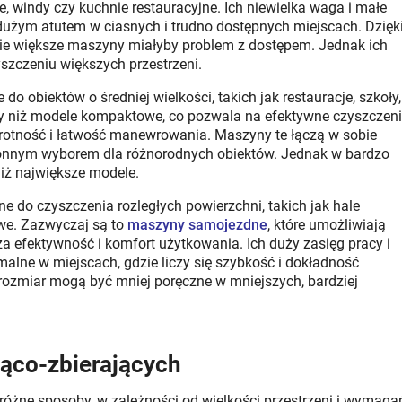
ze, windy czy kuchnie restauracyjne. Ich niewielka waga i małe
 dużym atutem w ciasnych i trudno dostępnych miejscach. Dzięk
ie większe maszyny miałyby problem z dostępem. Jednak ich
szczeniu większych przestrzeni.
do obiektów o średniej wielkości, takich jak restauracje, szkoły,
cy niż modele kompaktowe, co pozwala na efektywne czyszczen
rotność i łatwość manewrowania. Maszyny te łączą w sobie
ronnym wyborem dla różnorodnych obiektów. Jednak w bardzo
iż największe modele.
e do czyszczenia rozległych powierzchni, takich jak hale
we. Zazwyczaj są to
maszyny samojezdne
, które umożliwiają
a efektywność i komfort użytkowania. Ich duży zasięg pracy i
malne w miejscach, gdzie liczy się szybkość i dokładność
rozmiar mogą być mniej poręczne w mniejszych, bardziej
ąco-zbierających
óżne sposoby, w zależności od wielkości przestrzeni i wymaga