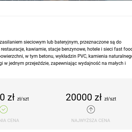
zasilaniem sieciowym lub bateryjnym, przeznaczone są do
 restauracje, kawiarnie, stacje benzynowe, hotele i sieci fast foo
wierzchni, w tym betonu, wykładzin PVC, kamienia naturalneg
gi w jednym przejeździe, zapewniając wydajność na małych i
0 zł
20000 zł
zł/szt
zł/szt
NIA CENA
NAJWYŻSZA CENA