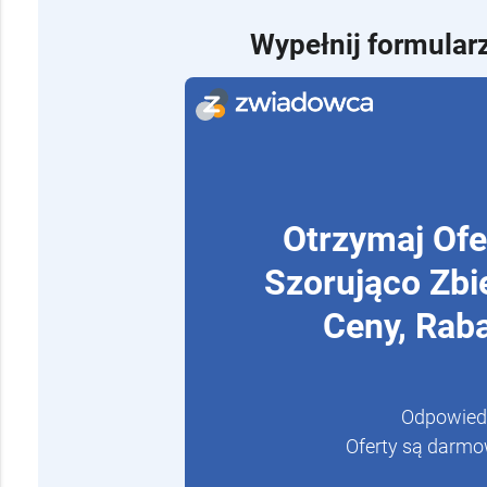
Wypełnij formularz
Otrzymaj Ofe
Szorująco Zbi
Ceny, Raba
Odpowiedz
Oferty są darmo