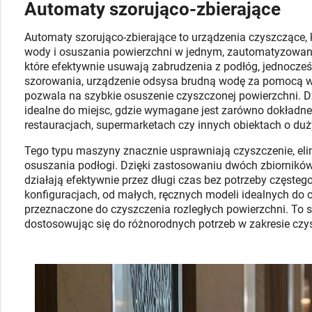
Automaty szorująco-zbierające
Automaty szorująco-zbierające to urządzenia czyszczące, k
wody i osuszania powierzchni w jednym, zautomatyzowan
które efektywnie usuwają zabrudzenia z podłóg, jednocześ
szorowania, urządzenie odsysa brudną wodę za pomocą wbu
pozwala na szybkie osuszenie czyszczonej powierzchni. Dzi
idealne do miejsc, gdzie wymagane jest zarówno dokładne c
restauracjach, supermarketach czy innych obiektach o du
Tego typu maszyny znacznie usprawniają czyszczenie, el
osuszania podłogi. Dzięki zastosowaniu dwóch zbiorników
działają efektywnie przez długi czas bez potrzeby częsteg
konfiguracjach, od małych, ręcznych modeli idealnych do 
przeznaczone do czyszczenia rozległych powierzchni. To spr
dostosowując się do różnorodnych potrzeb w zakresie czy