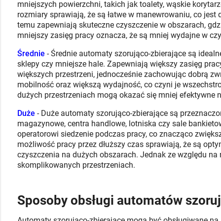
mniejszych powierzchni, takich jak toalety, wąskie korytar
rozmiary sprawiają, że są łatwe w manewrowaniu, co jest
temu zapewniają skuteczne czyszczenie w obszarach, gdz
mniejszy zasięg pracy oznacza, że są mniej wydajne w czy
Średnie
- Średnie automaty szorująco-zbierające są idealne 
sklepy czy mniejsze hale. Zapewniają większy zasięg pra
większych przestrzeni, jednocześnie zachowując dobrą zw
mobilność oraz większą wydajność, co czyni je wszechst
dużych przestrzeniach mogą okazać się mniej efektywne n
Duże
- Duże automaty szorująco-zbierające są przeznaczon
magazynowe, centra handlowe, lotniska czy sale bankieto
operatorowi siedzenie podczas pracy, co znacząco zwiększ
możliwość pracy przez dłuższy czas sprawiają, że są opty
czyszczenia na dużych obszarach. Jednak ze względu na 
skomplikowanych przestrzeniach.
Sposoby obsługi automatów szoruj
Automaty szorująco-zbierające mogą być obsługiwane na r