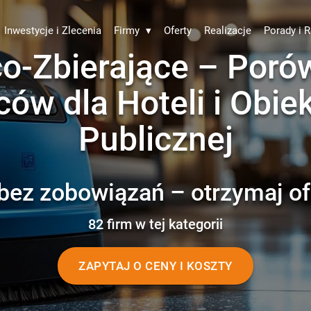
Inwestycje i Zlecenia
Firmy
▾
Oferty
Realizacje
Porady i R
o-Zbierające – Porów
ców dla Hoteli i Obie
Publicznej
bez zobowiązań – otrzymaj of
82 firm w tej kategorii
ZAPYTAJ O CENY I KOSZTY