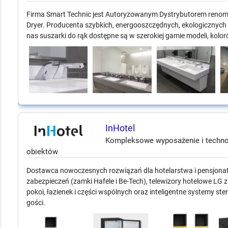
Firma Smart Technic jest Autoryzowanym Dystrybutorem renomo
Dryer. Producenta szybkich, energooszczędnych, ekologicznych
nas suszarki do rąk dostępne są w szerokiej gamie modeli, koloró
InHotel
Kompleksowe wyposażenie i technolo
obiektów
Dostawca nowoczesnych rozwiązań dla hotelarstwa i pensjonat
zabezpieczeń (zamki Hafele i Be-Tech), telewizory hotelowe LG 
pokoi, łazienek i części wspólnych oraz inteligentne systemy s
gości.