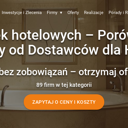
Inwestycje i Zlecenia
Firmy
▾
Oferty
Realizacje
Porady i R
ek hotelowych – Porów
y od Dostawców dla 
bez zobowiązań – otrzymaj of
89 firm w tej kategorii
ZAPYTAJ O CENY I KOSZTY