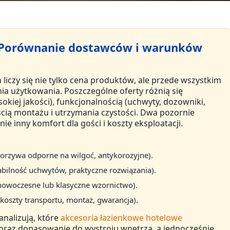
 Porównanie dostawców i warunków
h
liczy się nie tylko
cena produktów
, ale przede wszystkim
ia użytkowania
. Poszczególne oferty różnią się
kiej jakości), funkcjonalnością (uchwyty, dozowniki,
ścią montażu i utrzymania czystości. Dwa pozornie
 inny komfort dla gości i koszty eksploatacji.
worzywa odporne na wilgoć, antykorozyjne).
abilność uchwytów, praktyczne rozwiązania).
 nowoczesne lub klasyczne wzornictwo).
, koszty transportu, montaż, gwarancja).
analizują, które
akcesoria łazienkowe hotelowe
 oraz dopasowanie do wystroju wnętrza, a jednocześnie