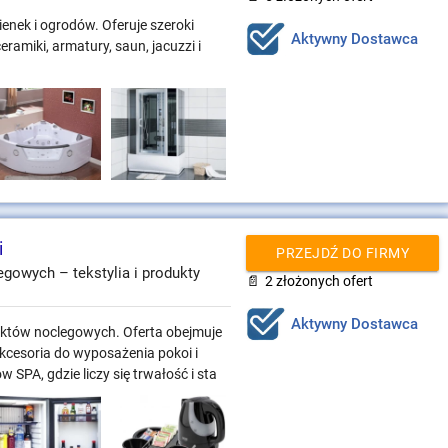
ienek i ogrodów. Oferuje szeroki
Aktywny Dostawca
amiki, armatury, saun, jacuzzi i
i
PRZEJDŹ DO FIRMY
egowych – tekstylia i produkty
📄
2 złożonych ofert
Aktywny Dostawca
iektów noclegowych. Oferta obejmuje
z akcesoria do wyposażenia pokoi i
 SPA, gdzie liczy się trwałość i sta