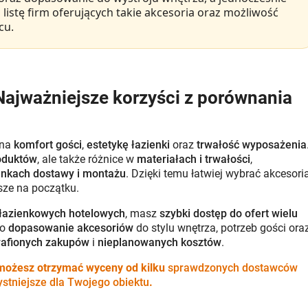
z listę firm oferujących takie akcesoria oraz możliwość
cu.
ajważniejsze korzyści z porównania
 na
komfort gości
,
estetykę łazienki
oraz
trwałość wyposażenia
oduktów
, ale także różnice w
materiałach i trwałości
,
nkach dostawy i montażu
. Dzięki temu łatwiej wybrać akcesoria
ńsze na początku.
 łazienkowych hotelowych
, masz
szybki dostęp do ofert wielu
to
dopasowanie akcesoriów
do stylu wnętrza, potrzeb gości ora
trafionych zakupów
i
nieplanowanych kosztów
.
 możesz otrzymać wyceny od kilku
sprawdzonych dostawców
ystniejsze dla Twojego obiektu
.