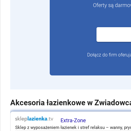
Oferty są darmo
Dołącz do firm oferu
Akcesoria łazienkowe w Zwiadowc
Extra-Zone
Sklep z wyposażeniem łazienek i stref relaksu – wanny, prys