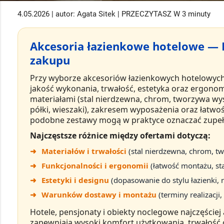
4.05.2026 | autor: Agata Sitek | PRZECZYTASZ W 3 minuty
Akcesoria łazienkowe hotelowe —
zakupu
Przy wyborze
akcesoriów łazienkowych hotelowyc
jakość wykonania
,
trwałość
,
estetyka
oraz
ergonom
materiałami (stal nierdzewna, chrom, tworzywa wyso
półki, wieszaki), zakresem wyposażenia oraz łatwo
podobne zestawy mogą w praktyce oznaczać zupełnie
Najczęstsze różnice między ofertami dotyczą:
➜
Materiałów i trwałości
(stal nierdzewna, chrom, t
➜
Funkcjonalności i ergonomii
(łatwość montażu, st
➜
Estetyki i designu
(dopasowanie do stylu łazienki,
➜
Warunków dostawy i montażu
(terminy realizacji
Hotele, pensjonaty i obiekty noclegowe najczęściej 
zapewniają
wysoki komfort użytkowania
, trwałość