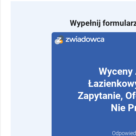
Wypełnij formularz
Wyceny 
Łazienkow
Zapytanie, O
Nie P
Odpowiedz