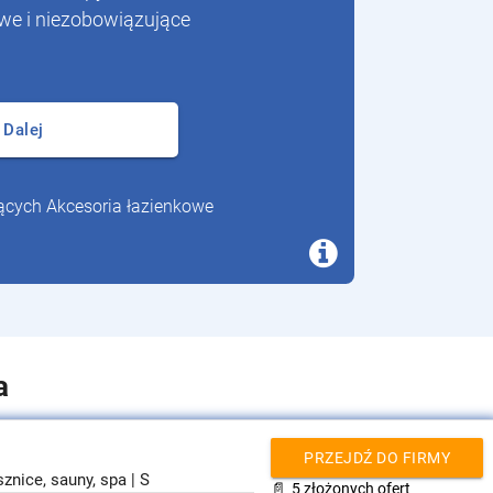
we i niezobowiązujące
Dalej
jących Akcesoria łazienkowe
a
PRZEJDŹ DO FIRMY
znice, sauny, spa | S
📄
5 złożonych ofert