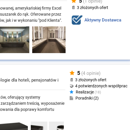
5
(1 opinie)
📄
3 złożonych ofert
wanej, amerykańskiej firmy Excel
 suszarek do rąk. Oferowane przez
Aktywny Dostawca
w, jak i w wykonaniu "pod Klienta".
5
(4 opinie)
gie dla hoteli, pensjonatów i
📄
3 złożonych ofert
🤝
4 potwierdzonych współprac
Realizacje
(18)
ów, oferujący systemy
Poradniki (2)
z zarządzaniem treścią, wyposażenie
terowania dla poprawy komfortu