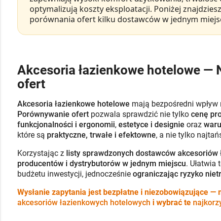
optymalizują koszty eksploatacji
. Poniżej znajdzies
porównania ofert kilku dostawców w jednym miejs
Akcesoria łazienkowe hotelowe — N
ofert
Akcesoria łazienkowe hotelowe
mają bezpośredni wpływ
Porównywanie ofert
pozwala sprawdzić nie tylko
cenę pr
funkcjonalności i ergonomii
,
estetyce i designie
oraz
waru
które są
praktyczne, trwałe i efektowne
, a nie tylko najta
Korzystając z
listy sprawdzonych dostawców akcesoriów
producentów i dystrybutorów w jednym miejscu
. Ułatwia 
budżetu inwestycji, jednocześnie
ograniczając ryzyko nie
Wysłanie zapytania jest bezpłatne i niezobowiązujące —
akcesoriów łazienkowych hotelowych
i wybrać te
najkorz