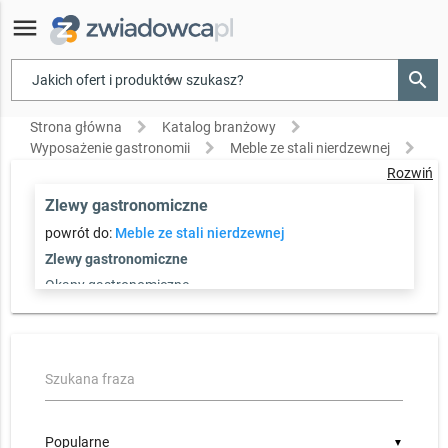
menu
search
▾
Strona główna
Katalog branżowy
Wyposażenie gastronomii
Meble ze stali nierdzewnej
Zlewy gastronomiczne
Rozwiń
Zlewy gastronomiczne
powrót do:
Meble ze stali nierdzewnej
Zlewy gastronomiczne
Okapy gastronomiczne
Stoły ze stali nierdzewnej
Szukana fraza
▼