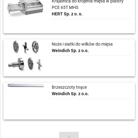
Krajalnica do krojenia mięsa w plastry
PCE 65T MHS
HERT Sp. z o. o.
Noże i siatki do wilków do mięsa
Weindich Sp. z o.o.
Brzeszczoty tnące
Weindich Sp. z o.o.
1