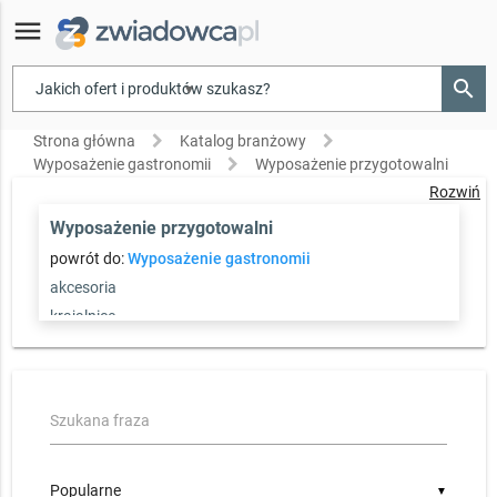
menu
search
▾
Strona główna
Katalog branżowy
Wyposażenie gastronomii
Wyposażenie przygotowalni
Rozwiń
Wyposażenie przygotowalni
powrót do:
Wyposażenie gastronomii
akcesoria
krajalnice
Miksery i mięsiarki
pozostałe
Szukana fraza
▼