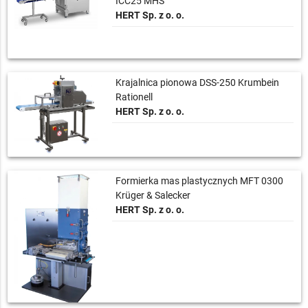
ICC25 MHS
HERT Sp. z o. o.
Krajalnica pionowa DSS-250 Krumbein
Rationell
HERT Sp. z o. o.
Formierka mas plastycznych MFT 0300
Krüger & Salecker
HERT Sp. z o. o.