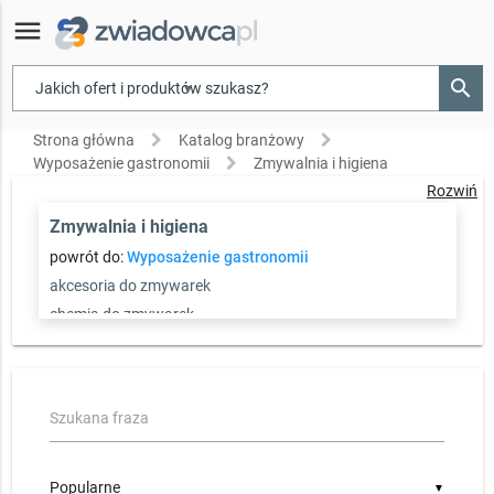
menu
search
▾
Strona główna
Katalog branżowy
Wyposażenie gastronomii
Zmywalnia i higiena
Rozwiń
Zmywalnia i higiena
powrót do:
Wyposażenie gastronomii
akcesoria do zmywarek
chemia do zmywarek
Zmywarki gastronomiczne
pozostałe
Szukana fraza
▼