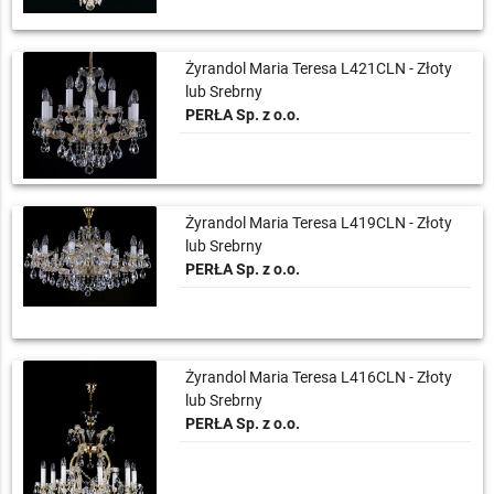
Żyrandol Maria Teresa L421CLN - Złoty
lub Srebrny
PERŁA Sp. z o.o.
Żyrandol Maria Teresa L419CLN - Złoty
lub Srebrny
PERŁA Sp. z o.o.
Żyrandol Maria Teresa L416CLN - Złoty
lub Srebrny
PERŁA Sp. z o.o.