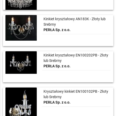
Kinkiet kryształowy AN183K - Złoty lub
Srebrny
PERŁA Sp. z o.o.
Kinkiet kryształowy EN100202PB - Złoty
lub Srebrny
PERŁA Sp. z o.o.
Kryształowy kinkiet EN100102PB - Złoty
lub Srebrny
PERŁA Sp. z o.o.