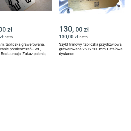
130,
00 zł
00 zł
 zł
130,00 zł
netto
netto
am, tabliczka grawerowana,
Szyld firmowy, tabliczka przydrzwiowa
wanie pomieszczeń - WC,
grawerowana 250 x 200 mm + stalowe
, Restauracja, Zakaz palenia,
dystanse
j dystans, Covid itp. - 80/80