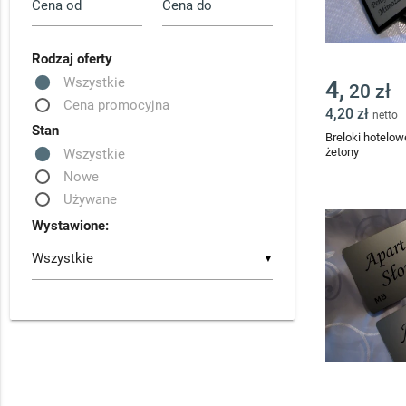
Rodzaj oferty
Wszystkie
4,
20 zł
Cena promocyjna
4,20 zł
netto
Stan
Breloki hotelow
żetony
Wszystkie
Nowe
Używane
Wystawione:
▼