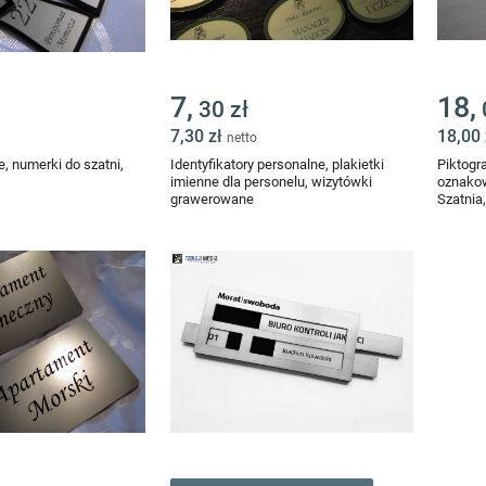
7,
18,
30 zł
7,30 zł
18,00
netto
e, numerki do szatni,
Identyfikatory personalne, plakietki
Piktogr
imienne dla personelu, wizytówki
oznako
grawerowane
Szatnia
Zachowa
mm