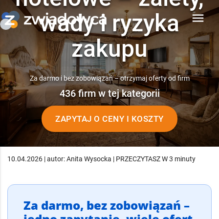
wady i ryzyka
menu
zakupu
Za darmo i bez zobowiązań – otrzymaj oferty od firm
436 firm w tej kategorii
ZAPYTAJ O CENY I KOSZTY
10.04.2026 | autor: Anita Wysocka | PRZECZYTASZ W 3 minuty
Za darmo, bez zobowiązań –
jedno zapytanie, wiele ofert