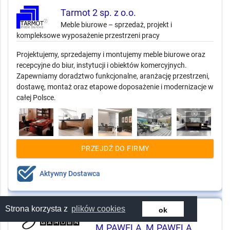
Tarmot 2 sp. z o.o.
Meble biurowe – sprzedaż, projekt i
kompleksowe wyposażenie przestrzeni pracy
Projektujemy, sprzedajemy i montujemy meble biurowe oraz
recepcyjne do biur, instytucji i obiektów komercyjnych.
Zapewniamy doradztwo funkcjonalne, aranżację przestrzeni,
dostawę, montaż oraz etapowe doposażenie i modernizacje w
całej Polsce.
PRZEJDŹ DO FIRMY
Aktywny Dostawca
Strona korzysta z
plików cookies
ok
FOLIMEX BIS S.C.
M.PAWELA, M.PAWELA