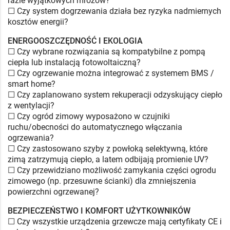
razie wyjątkowych mrozów?
☐ Czy system dogrzewania działa bez ryzyka nadmiernych
kosztów energii?
ENERGOOSZCZĘDNOŚĆ I EKOLOGIA
☐ Czy wybrane rozwiązania są kompatybilne z pompą
ciepła lub instalacją fotowoltaiczną?
☐ Czy ogrzewanie można integrować z systemem BMS /
smart home?
☐ Czy zaplanowano system rekuperacji odzyskujący ciepło
z wentylacji?
☐ Czy ogród zimowy wyposażono w czujniki
ruchu/obecności do automatycznego włączania
ogrzewania?
☐ Czy zastosowano szyby z powłoką selektywną, które
zimą zatrzymują ciepło, a latem odbijają promienie UV?
☐ Czy przewidziano możliwość zamykania części ogrodu
zimowego (np. przesuwne ścianki) dla zmniejszenia
powierzchni ogrzewanej?
BEZPIECZEŃSTWO I KOMFORT UŻYTKOWNIKÓW
☐ Czy wszystkie urządzenia grzewcze mają certyfikaty CE i