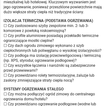
mieszkalnej lub hotelowej. Kluczowym wyzwaniem jest
jego ogrzewanie, ponieważ przeszklone powierzchnie mają
dużo większe straty ciepła niż tradycyjne ściany.
IZOLACJA TERMICZNA (PODSTAWA OGRZEWANIA)
☐ Czy zastosowano szyby zespolone min. 2- lub 3-
komorowe z powłoką niskoemisyjną?
☐ Czy profile aluminiowe posiadają przekładki termiczne
ograniczające mostki cieplne?
☐ Czy dach ogrodu zimowego wykonano z szyb
ciepłochronnych lub poliwęglanu o wysokiej izolacyjności?
☐ Czy podłoga ma izolację przeciwwilgociową i termiczną
(np. XPS, styrodur, ogrzewanie podłogowe)?
☐ Czy wszystkie łączenia i narożniki są zabezpieczone
przed przewiewami?
☐ Czy przewidziano rolety termoizolacyjne, żaluzje lub
zasłony zmniejszające straty ciepła nocą?
SYSTEMY OGRZEWANIA STAŁEGO
☐ Czy można podłączyć ogród zimowy do centralnego
ogrzewania domu/hotelu?
☐ Czy przewidziano ogrzewanie podłogowe (wodne lub