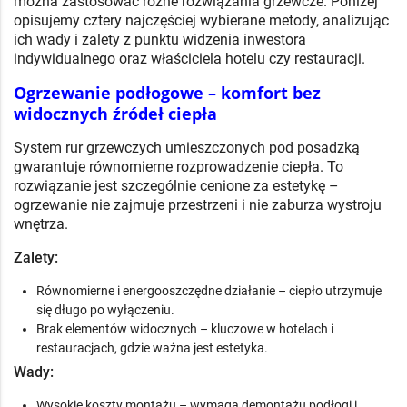
można zastosować różne rozwiązania grzewcze. Poniżej
opisujemy cztery najczęściej wybierane metody, analizując
ich wady i zalety z punktu widzenia inwestora
indywidualnego oraz właściciela hotelu czy restauracji.
Ogrzewanie podłogowe – komfort bez
widocznych źródeł ciepła
System rur grzewczych umieszczonych pod posadzką
gwarantuje równomierne rozprowadzenie ciepła. To
rozwiązanie jest szczególnie cenione za estetykę –
ogrzewanie nie zajmuje przestrzeni i nie zaburza wystroju
wnętrza.
Zalety:
Równomierne i energooszczędne działanie – ciepło utrzymuje
się długo po wyłączeniu.
Brak elementów widocznych – kluczowe w hotelach i
restauracjach, gdzie ważna jest estetyka.
Wady:
Wysokie koszty montażu – wymaga demontażu podłogi i