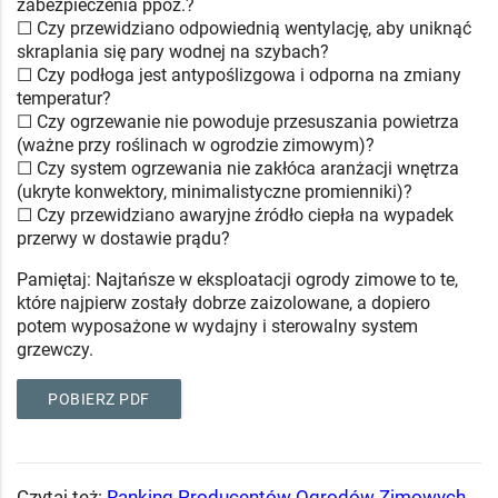
zabezpieczenia ppoż.?
☐ Czy przewidziano odpowiednią wentylację, aby uniknąć
skraplania się pary wodnej na szybach?
☐ Czy podłoga jest antypoślizgowa i odporna na zmiany
temperatur?
☐ Czy ogrzewanie nie powoduje przesuszania powietrza
(ważne przy roślinach w ogrodzie zimowym)?
☐ Czy system ogrzewania nie zakłóca aranżacji wnętrza
(ukryte konwektory, minimalistyczne promienniki)?
☐ Czy przewidziano awaryjne źródło ciepła na wypadek
przerwy w dostawie prądu?
Pamiętaj: Najtańsze w eksploatacji ogrody zimowe to te,
które najpierw zostały dobrze zaizolowane, a dopiero
potem wyposażone w wydajny i sterowalny system
grzewczy.
POBIERZ PDF
Czytaj też:
Ranking Producentów Ogrodów Zimowych