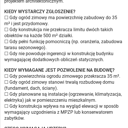
projektem architektonicznym.
KIEDY WYSTARCZY ZGŁOSZENIE?
☐ Gdy ogród zimowy ma powierzchnię zabudowy do 35
m² i jest przydomowy.
☐ Gdy konstrukcja nie przekracza limitu dwóch takich
obiektów na każde 500 m² działki.
☐ Gdy pełni funkcję pomocniczą (np. oranżeria, zabudowa
tarasu sezonowego).
☐ Gdy nie powoduje ingerencji w konstrukcję budynku
wymagającej dodatkowych obliczeń statycznych.
KIEDY WYMAGANE JEST POZWOLENIE NA BUDOWĘ?
☐ Gdy powierzchnia ogrodu zimowego przekracza 35 m².
☐ Gdy ogród zimowy stanowi trwałą rozbudowę domu
(fundament, dach, ściany).
☐ Gdy planowane są instalacje (ogrzewanie, klimatyzacja,
elektryka) jak w pomieszczeniu mieszkalnym.
☐ Gdy konstrukcja wpływa na wygląd elewacji w sposób
wymagający uzgodnienia z MPZP lub konserwatorem
zabytków.