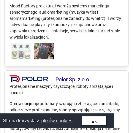
Mood Factory projektuje i wdraża systemy marketingu
sensorycznego: audiomarketing (muzyka w tle) i
aromamarketing (profesjonalne zapachy do wnętrz). Tworzy
indywidualne playlisty i kompozycje zapachowe oraz
zapewnia urządzenia, instalację, serwis i zdalne zarządzanie
w wielu lokalizacjach.
Polor Sp. z o.o.
Profesjonalne maszyny czyszczące, roboty sprzątające i
chemia
Oferta obejmuje automaty szorująco-zbierające, zamiatarki,
odkurzacze profesjonalne, roboty sprzątające, sprzęt ręczny,
pady, środki czystości oraz wózki hotelowe i serwisowe.
Strona korzysta z
plików cookies
ok
Doradztwo, prezentacje, wynajem, szkolenia oraz
autoryzowany serwis i części zamienne – obsługa na terenie