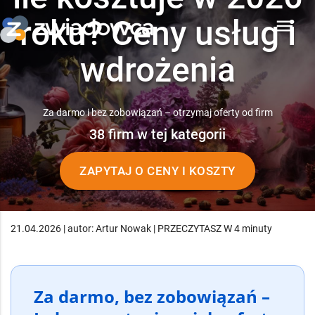
roku? Ceny usług i
menu
wdrożenia
Za darmo i bez zobowiązań – otrzymaj oferty od firm
38 firm w tej kategorii
ZAPYTAJ O CENY I KOSZTY
21.04.2026 | autor: Artur Nowak | PRZECZYTASZ W 4 minuty
Za darmo, bez zobowiązań –