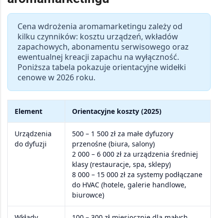
Cena wdrożenia
aromamarketingu
zależy od
kilku czynników: kosztu
urządzeń
,
wkładów
zapachowych
,
abonamentu serwisowego
oraz
ewentualnej
kreacji zapachu na wyłączność
.
Poniższa tabela pokazuje orientacyjne widełki
cenowe w 2026 roku.
Element
Orientacyjne koszty (2025)
Urządzenia
500 – 1 500 zł
za małe dyfuzory
do dyfuzji
przenośne (biura, salony)
2 000 – 6 000 zł
za urządzenia średniej
klasy (restauracje, spa, sklepy)
8 000 – 15 000 zł
za systemy podłączane
do HVAC (hotele, galerie handlowe,
biurowce)
Wkłady
100 – 300 zł miesięcznie
dla małych