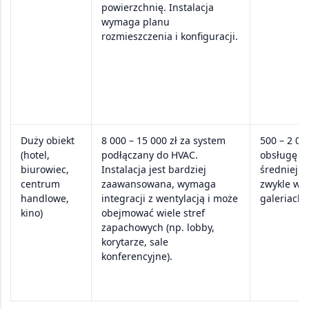
powierzchnię. Instalacja
wymaga planu
rozmieszczenia i konfiguracji.
Duży obiekt
8 000 – 15 000 zł
za system
500 – 2 00
(hotel,
podłączany do
HVAC
.
obsługę s
biurowiec,
Instalacja jest bardziej
średniej w
centrum
zaawansowana, wymaga
zwykle w d
handlowe,
integracji z wentylacją i może
galeriach
kino)
obejmować wiele stref
zapachowych (np. lobby,
korytarze, sale
konferencyjne).