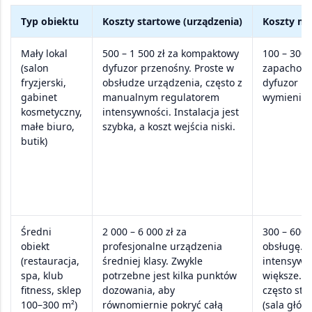
Typ obiektu
Koszty startowe (urządzenia)
Koszty mi
Mały lokal
500 – 1 500 zł
za kompaktowy
100 – 300 
(salon
dyfuzor przenośny. Proste w
zapachowe
fryzjerski,
obsłudze urządzenia, często z
dyfuzor na 
gabinet
manualnym regulatorem
wymienia s
kosmetyczny,
intensywności. Instalacja jest
małe biuro,
szybka, a koszt wejścia niski.
butik)
Średni
2 000 – 6 000 zł
za
300 – 600 
obiekt
profesjonalne urządzenia
obsługę. 
(restauracja,
średniej klasy. Zwykle
intensywni
spa, klub
potrzebne jest kilka punktów
większe. W
fitness, sklep
dozowania, aby
często sto
100–300 m²)
równomiernie pokryć całą
(sala główn