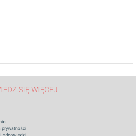
IEDZ SIĘ WIĘCEJ
min
a prywatności
 i odpowiedzi