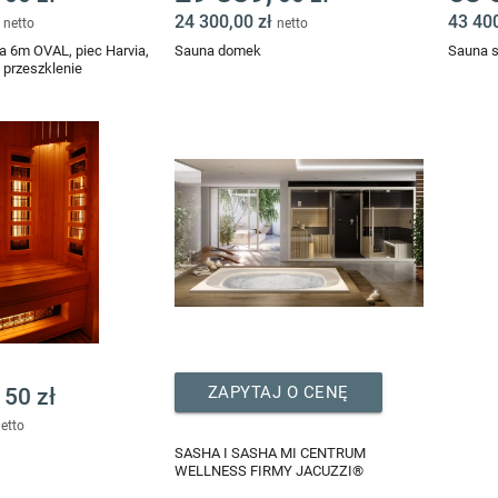
ł
24 300,00 zł
43 40
netto
netto
 6m OVAL, piec Harvia,
Sauna domek
Sauna s
 przeszklenie
ZAPYTAJ O CENĘ
50 zł
etto
SASHA I SASHA MI CENTRUM
WELLNESS FIRMY JACUZZI®