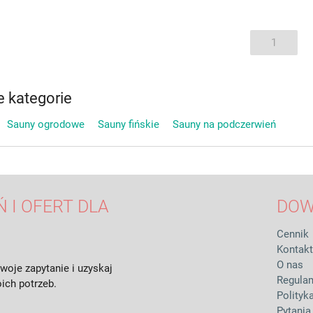
1
 kategorie
Sauny ogrodowe
Sauny fińskie
Sauny na podczerwień
 I OFERT DLA
DOW
Cennik
Kontakt
O nas
woje zapytanie i uzyskaj
Regula
ich potrzeb.
Polityk
Pytania