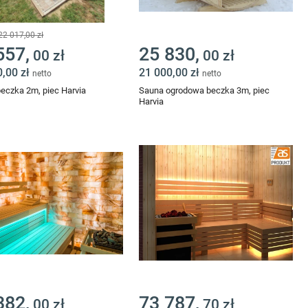
22 017,00 zł
557,
25 830,
00 zł
00 zł
0,00 zł
21 000,00 zł
netto
netto
eczka 2m, piec Harvia
Sauna ogrodowa beczka 3m, piec
Harvia
382,
73 787,
00 zł
70 zł