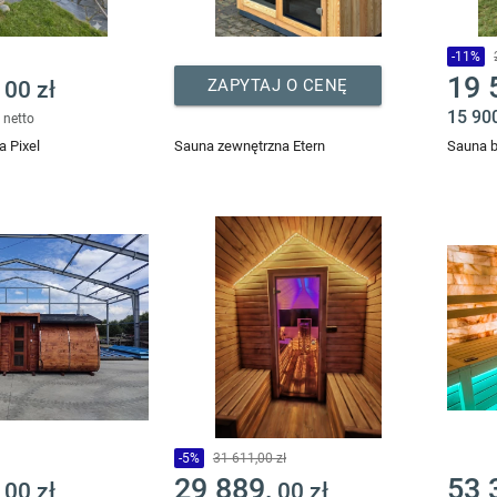
-11%
19 
ZAPYTAJ O CENĘ
00 zł
ł
15 90
netto
 Pixel
Sauna zewnętrzna Etern
Sauna b
-5%
31 611,00 zł
29 889,
53 
00 zł
00 zł