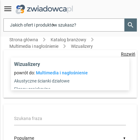
menu
search
▾
Strona główna
Katalog branżowy
Multimedia i nagłośnienie
Wizualizery
Rozwiń
Wizualizery
powrót do:
Multimedia i nagłośnienie
Akustyczne ścianki działowe
Ekrany projekcyjne
Dźwiękowe systemy
Głośniki instalacyjne
Laboratoria językowe
Szukana fraza
Monitory interaktywne
Monitory lcd
Monitory plazmowe
▼