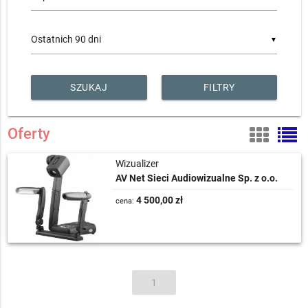
Projektory multimedialne
Systemy digital signage
▼
Systemy AV
Wizualizery
Pozostałe
FILTRY
Oferty
Wizualizer
AV Net Sieci Audiowizualne Sp. z o.o.
4 500,00 zł
cena:
1