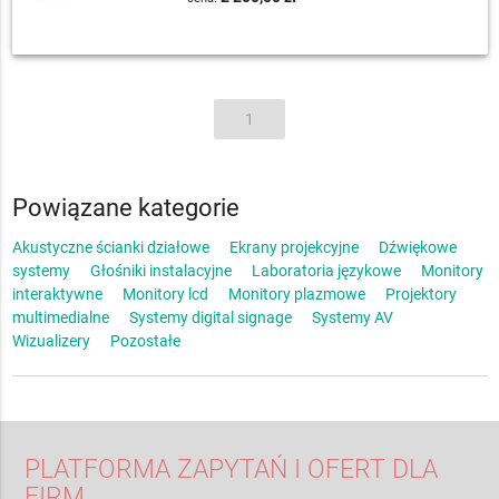
1
Powiązane kategorie
Akustyczne ścianki działowe
Ekrany projekcyjne
Dźwiękowe
systemy
Głośniki instalacyjne
Laboratoria językowe
Monitory
interaktywne
Monitory lcd
Monitory plazmowe
Projektory
multimedialne
Systemy digital signage
Systemy AV
Wizualizery
Pozostałe
PLATFORMA ZAPYTAŃ I OFERT DLA
FIRM