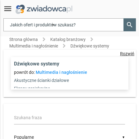
menu
search
▾
Strona główna
Katalog branżowy
Multimedia i nagłośnienie
Dźwiękowe systemy
Rozwiń
Dźwiękowe systemy
powrót do:
Multimedia i nagłośnienie
Akustyczne ścianki działowe
Ekrany projekcyjne
Dźwiękowe systemy
Głośniki instalacyjne
Laboratoria językowe
Szukana fraza
Monitory interaktywne
Monitory lcd
Monitory plazmowe
▼