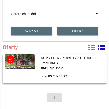
▼
FILTRY
Oferty
DOMY LETNISKOWE TYPU STODOŁA I
TYPU BRDA
BRDE Sp. z o.o.
89 907,00 zł
cena:
1