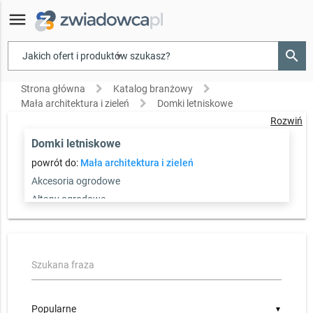
menu
search
▾
Strona główna
Katalog branżowy
Mała architektura i zieleń
Domki letniskowe
Rozwiń
Domki letniskowe
powrót do:
Mała architektura i zieleń
Akcesoria ogrodowe
Altany ogrodowe
Domki letniskowe
Kosze
Kosze segregacyjne
Szukana fraza
Pozostałe
▼