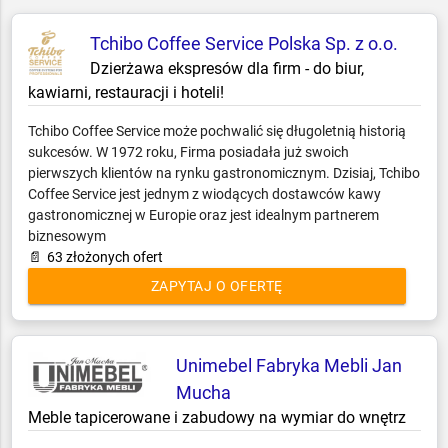
Meble
Minibary, Sejfy, Zamki
Tchibo Coffee Service Polska Sp. z o.o.
Multimedia i nagłośnienie
Dzierżawa ekspresów dla firm - do biur,
kawiarni, restauracji i hoteli!
Obrazy, Ramy, Lustra
Odnawialne Źródła Energii
Tchibo Coffee Service może pochwalić się długoletnią historią
Ogrzewanie i opał
sukcesów. W 1972 roku, Firma posiadała już swoich
Opakowania
pierwszych klientów na rynku gastronomicznym. Dzisiaj, Tchibo
Coffee Service jest jednym z wiodących dostawców kawy
Oświetlenie, elektryka
gastronomicznej w Europie oraz jest idealnym partnerem
Piece i kominki
biznesowym
Piekarnictwo i cukiernictwo
📄
63 złożonych ofert
Podłogi, Ściany, Sufity
ZAPYTAJ O OFERTĘ
Pozostałe
Pralnictwo
Projektowanie i obsługa inwestycji
Unimebel Fabryka Mebli Jan
Reklama, Marketing, IT, Druk
Mucha
Rtv
Meble tapicerowane i zabudowy na wymiar do wnętrz
Sport i rekreacja