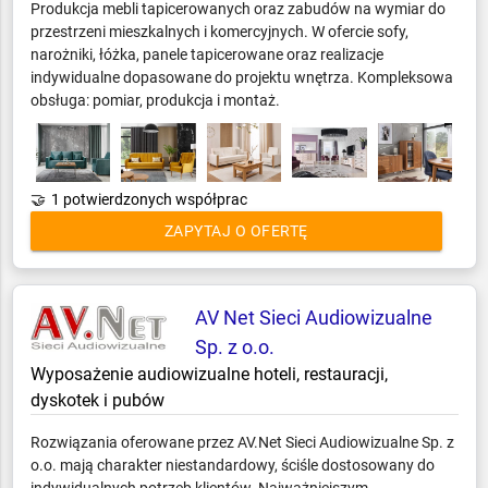
Produkcja mebli tapicerowanych oraz zabudów na wymiar do
Sprzęt AGD
przestrzeni mieszkalnych i komercyjnych. W ofercie sofy,
Stolarka otworowa
narożniki, łóżka, panele tapicerowane oraz realizacje
Systemy komputerowe i fiskalne
indywidualne dopasowane do projektu wnętrza. Kompleksowa
Tekstylia horeca
obsługa: pomiar, produkcja i montaż.
Urządzenia i środki chemiczne
Usługi dla firm
Wentylacja i klimatyzacja
🤝
1 potwierdzonych współprac
Wyposażenie gastronomii
ZAPYTAJ O OFERTĘ
Wyposażenie łazienek
Żywność dla horeca
AV Net Sieci Audiowizualne
Sp. z o.o.
Wyposażenie audiowizualne hoteli, restauracji,
dyskotek i pubów
Rozwiązania oferowane przez AV.Net Sieci Audiowizualne Sp. z
o.o. mają charakter niestandardowy, ściśle dostosowany do