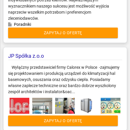
indywidualnych potrzeb klientów. Najważniejszym
wyznacznikiem naszego sukcesu jest możliwość wyjścia
naprzeciw wszelkim potrzebom i preferencjom
zleceniodawców.
Poradniki
ZAPYTAJ O OFERTĘ
JP Spółka z.o.o
Wyłąćzny przedstawiciel firmy Calorex w Polsce -zajmujemy
się projektowaniem i produkcją urządzeń do klimatyzacji hal
basenowych, osuszania oraz odzysku ciepła. Posiadamy
własne zaplecze techniczne oraz bardzo dobrze wyszkolony
zespół architektów i instalator&oac...
ZAPYTAJ O OFERTĘ