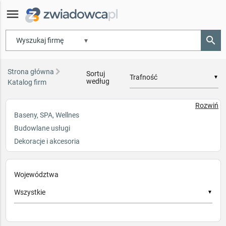
menu
search
▾
Strona główna
Sortuj
▼
według
Katalog firm
Rozwiń
Baseny, SPA, Wellnes
Budowlane usługi
Dekoracje i akcesoria
Galanteria hotelowa
Instalacje usługi
Województwa
Kompleksowe wyposażenie
▼
Kontrola dostępu, Ppoż
Materiały budowlane
Mała architektura i zieleń