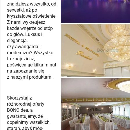
znajdziesz wszystko, od
serwetki, aż po
kryształowe oświetlenie.
Z nami wykreujesz
każde wnętrze od stóp
do głów. Luksus i
elegancja,
czy awangarda i
modernizm? Wszystko
to znajdziesz,
poświęcając kilka minut
na zapoznanie się
z naszymi produktami.
Skorzystaj z
różnorodnej oferty
BONOidea, a
gwarantujemy, że
dopełnimy wszelkich
starań, abyś mógł