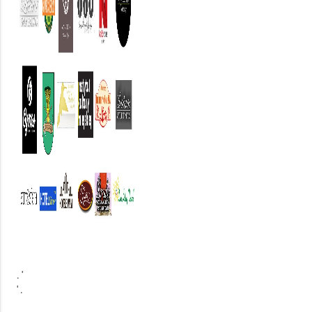
. '
' .