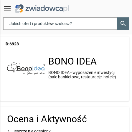
menu
search
▾
ID:6928
BONO IDEA
BONO IDEA - wyposażenie inwestycji
(sale bankietowe, restauracje, hotele)
Ocena i Aktywność
⭐
Jeszcze nie oceniony