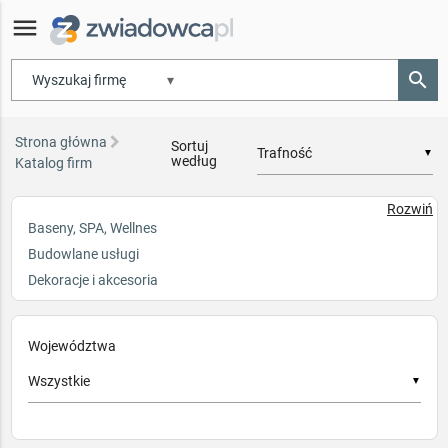
menu
search
▾
Strona główna
Sortuj
▼
według
Katalog firm
Rozwiń
Baseny, SPA, Wellnes
Budowlane usługi
Dekoracje i akcesoria
Galanteria hotelowa
Instalacje usługi
Województwa
Kompleksowe wyposażenie
▼
Kontrola dostępu, Ppoż
Materiały budowlane
Mała architektura i zieleń