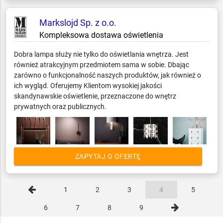
Markslojd Sp. z o.o.
Kompleksowa dostawa oświetlenia
Dobra lampa służy nie tylko do oświetlania wnętrza. Jest
również atrakcyjnym przedmiotem sama w sobie. Dbając
zarówno o funkcjonalność naszych produktów, jak również o
ich wygląd. Oferujemy Klientom wysokiej jakości
skandynawskie oświetlenie, przeznaczone do wnętrz
prywatnych oraz publicznych.
ZAPYTAJ O OFERTĘ
1
2
3
4
5
6
7
8
9