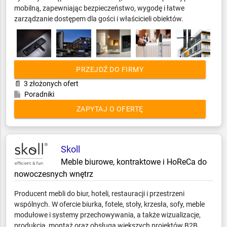
mobilną, zapewniając bezpieczeństwo, wygodę i łatwe
zarządzanie dostępem dla gości i właścicieli obiektów.
PRZEJDŹ DO FIRMY
📄
3 złożonych ofert
Poradniki
ZAPYTAJ O OFERTĘ
Skoll
Meble biurowe, kontraktowe i HoReCa do
nowoczesnych wnętrz
Producent mebli do biur, hoteli, restauracji i przestrzeni
wspólnych. W ofercie biurka, fotele, stoły, krzesła, sofy, meble
modułowe i systemy przechowywania, a także wizualizacje,
produkcja, montaż oraz obsługa większych projektów B2B.