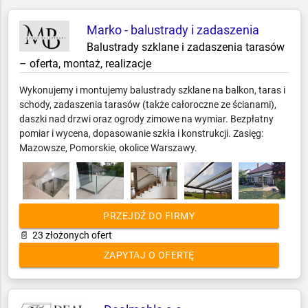
Meble
Minibary, Sejfy, Zamki
Marko - balustrady i zadaszenia
Multimedia i nagłośnienie
Balustrady szklane i zadaszenia tarasów
– oferta, montaż, realizacje
Obrazy, Ramy, Lustra
Odnawialne Źródła Energii
Wykonujemy i montujemy balustrady szklane na balkon, taras i
Ogrzewanie i opał
schody, zadaszenia tarasów (także całoroczne ze ścianami),
Opakowania
daszki nad drzwi oraz ogrody zimowe na wymiar. Bezpłatny
pomiar i wycena, dopasowanie szkła i konstrukcji. Zasięg:
Oświetlenie, elektryka
Mazowsze, Pomorskie, okolice Warszawy.
Piece i kominki
Piekarnictwo i cukiernictwo
Podłogi, Ściany, Sufity
Pozostałe
PRZEJDŹ DO FIRMY
Pralnictwo
📄
23 złożonych ofert
Projektowanie i obsługa inwestycji
ZAPYTAJ O OFERTĘ
Reklama, Marketing, IT, Druk
Rtv
Sport i rekreacja