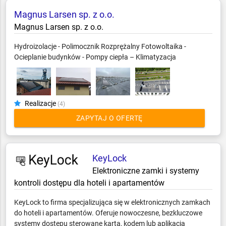
Magnus Larsen sp. z o.o.
Magnus Larsen sp. z o.o.
Hydroizolacje - Polimocznik Rozprężalny Fotowoltaika -
Ocieplanie budynków - Pompy ciepła – Klimatyzacja
Realizacje
(4)
ZAPYTAJ O OFERTĘ
KeyLock
Elektroniczne zamki i systemy
kontroli dostępu dla hoteli i apartamentów
KeyLock to firma specjalizująca się w elektronicznych zamkach
do hoteli i apartamentów. Oferuje nowoczesne, bezkluczowe
systemy dostępu sterowane kartą, kodem lub aplikacją