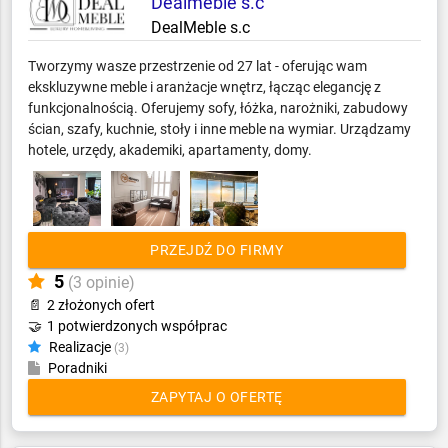
Dealmeble s.c
Sprzęt AGD
DealMeble s.c
Stolarka otworowa
Systemy komputerowe i fiskalne
Tworzymy wasze przestrzenie od 27 lat - oferując wam
Tekstylia horeca
ekskluzywne meble i aranżacje wnętrz, łącząc elegancję z
funkcjonalnością. Oferujemy sofy, łóżka, narożniki, zabudowy
Urządzenia i środki chemiczne
ścian, szafy, kuchnie, stoły i inne meble na wymiar. Urządzamy
Usługi dla firm
hotele, urzędy, akademiki, apartamenty, domy.
Wentylacja i klimatyzacja
Wyposażenie gastronomii
Wyposażenie łazienek
Żywność dla horeca
PRZEJDŹ DO FIRMY
5
(3 opinie)
📄
2 złożonych ofert
🤝
1 potwierdzonych współprac
Realizacje
(3)
Poradniki
ZAPYTAJ O OFERTĘ