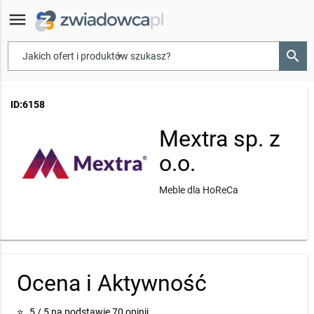
menu
search
▾
ID:6158
Mextra sp. z
o.o.
Meble dla HoReCa
Ocena i Aktywność
⭐
5 / 5 na podstawie 70 opinii