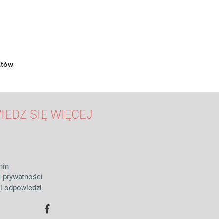
któw
IEDZ SIĘ WIĘCEJ
min
a prywatności
 i odpowiedzi