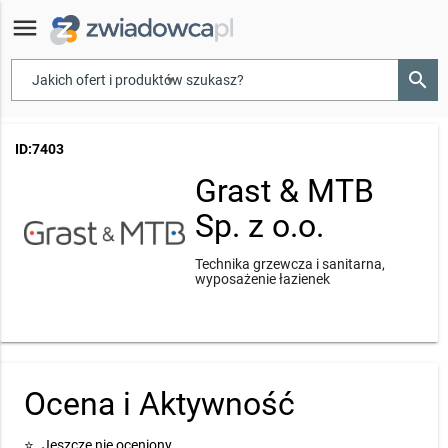
menu
search
▾
ID:7403
Grast & MTB
Sp. z o.o.
Technika grzewcza i sanitarna,
wyposażenie łazienek
Ocena i Aktywność
⭐
Jeszcze nie oceniony