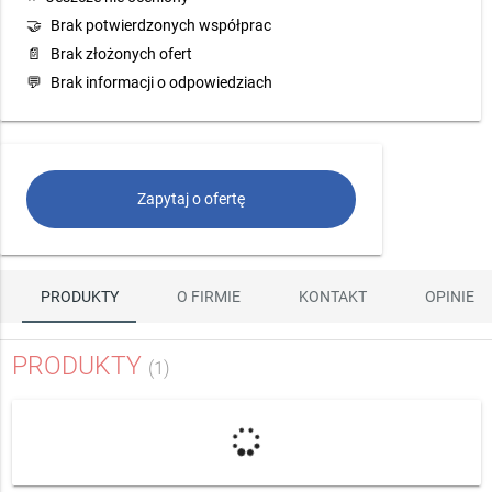
🤝
Brak potwierdzonych współprac
📄
Brak złożonych ofert
💬
Brak informacji o odpowiedziach
Zapytaj o ofertę
PRODUKTY
O FIRMIE
KONTAKT
OPINIE
PRODUKTY
(1)