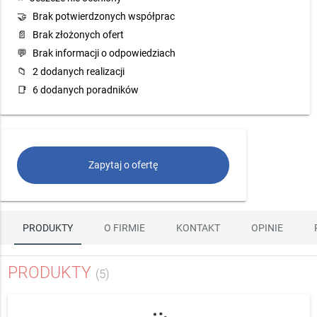
🤝
Brak potwierdzonych współprac
📄
Brak złożonych ofert
💬
Brak informacji o odpowiedziach
📁
2 dodanych realizacji
📑
6 dodanych poradników
Zapytaj o ofertę
PRODUKTY
O FIRMIE
KONTAKT
OPINIE
PRODUKTY
(5)