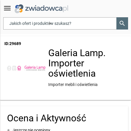
menu
search
▾
ID:29689
Galeria Lamp.
Importer
oświetlenia
Importer mebli i oświetlenia
Ocena i Aktywność
⭐
Jeszcze nie oceniony