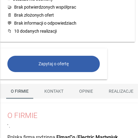
🤝
Brak potwierdzonych współprac
📄
Brak złożonych ofert
💬
Brak informacji o odpowiedziach
📁
10 dodanych realizacji
Zapytaj o ofertę
O FIRMIE
KONTAKT
OPINIE
REALIZACJE
O FIRMIE
' .
Polska firma rodzinna
ElmarCo
(
Electric Martyniuk