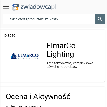
menu
search
▾
ID:3250
ElmarCo
Lighting
Architektoniczne, kompleksowe
oświetlenie obiektów
Ocena i Aktywność
⭐
Jeszcze nie oceniony