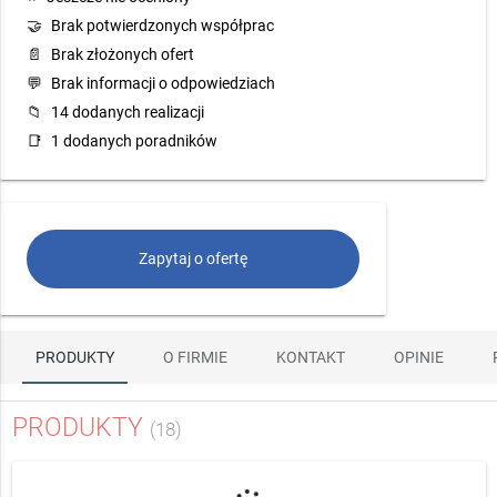
🤝
Brak potwierdzonych współprac
📄
Brak złożonych ofert
💬
Brak informacji o odpowiedziach
📁
14 dodanych realizacji
📑
1 dodanych poradników
Zapytaj o ofertę
PRODUKTY
O FIRMIE
KONTAKT
OPINIE
PRODUKTY
(18)