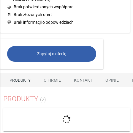
🤝
Brak potwierdzonych współprac
📄
Brak złożonych ofert
💬
Brak informacji o odpowiedziach
Zapytaj o ofertę
PRODUKTY
O FIRMIE
KONTAKT
OPINIE
PRODUKTY
(2)