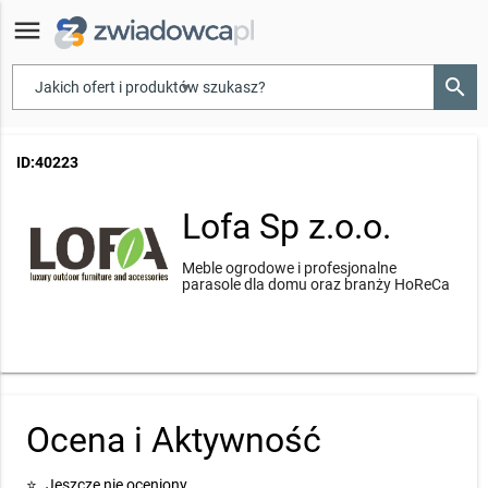
menu
search
▾
ID:40223
Lofa Sp z.o.o.
Meble ogrodowe i profesjonalne
parasole dla domu oraz branży HoReCa
Ocena i Aktywność
⭐
Jeszcze nie oceniony