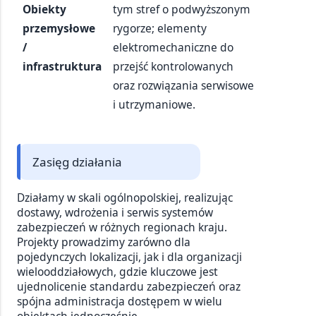
Obiekty
tym stref o podwyższonym
przemysłowe
rygorze; elementy
/
elektromechaniczne do
infrastruktura
przejść kontrolowanych
oraz rozwiązania serwisowe
i utrzymaniowe.
Zasięg działania
Działamy w skali ogólnopolskiej, realizując
dostawy, wdrożenia i serwis systemów
zabezpieczeń w różnych regionach kraju.
Projekty prowadzimy zarówno dla
pojedynczych lokalizacji, jak i dla organizacji
wielooddziałowych, gdzie kluczowe jest
ujednolicenie standardu zabezpieczeń oraz
spójna administracja dostępem w wielu
obiektach jednocześnie.