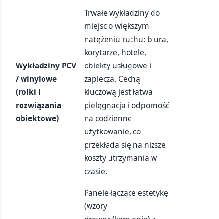
Trwałe wykładziny do
miejsc o większym
natężeniu ruchu: biura,
korytarze, hotele,
Wykładziny PCV
obiekty usługowe i
/ winylowe
zaplecza. Cechą
(rolki i
kluczową jest łatwa
rozwiązania
pielęgnacja i odporność
obiektowe)
na codzienne
użytkowanie, co
przekłada się na niższe
koszty utrzymania w
czasie.
Panele łączące estetykę
(wzory
drewna/kamienia) z