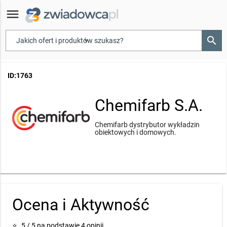
menu
search
▾
ID:1763
Chemifarb S.A.
Chemifarb dystrybutor wykładzin
obiektowych i domowych.
Ocena i Aktywność
⭐
5 / 5 na podstawie 4 opinii